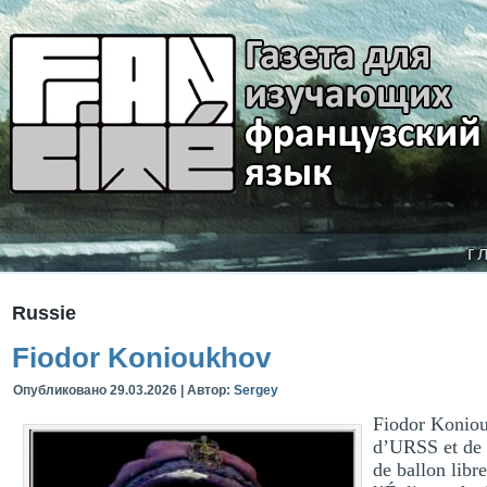
г
Russie
Fiodor Konioukhov
Опубликовано
29.03.2026
|
Автор:
Sergey
Fiodor Koniou
d’URSS et de R
de ballon libre