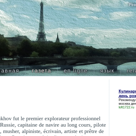
Рек
лавная
газета
en ligne
язык
rel
Кулинар
день ро
Рекоменду
москва де
loft1722.ru
khov fut le premier explorateur professionnel
ussie, capitaine de navire au long cours, pilote
, musher, alpiniste, écrivain, artiste et prêtre de