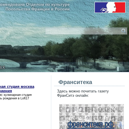
омендована Отделом по культуре
Посольства Франции в России
ax
Франситека
ная студия москва
ждения
Здесь можно почитать газету
ю:
кулинарная студия
ФранСитэ онлайн:
нь рождения
в Loft17