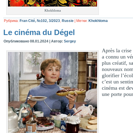
Khokhloma
Рубрика:
Fran Cité, №102, 3/2023
,
Russie
|
Метки:
Khokhloma
Le cinéma du Dégel
Опубликовано
08.01.2024
|
Автор:
Sergey
Après la crise
a connu un véri
plus créatif, 
nouveaux noms 
glorifier l’éc
c’est un senti
cinéma est de
une porte pour