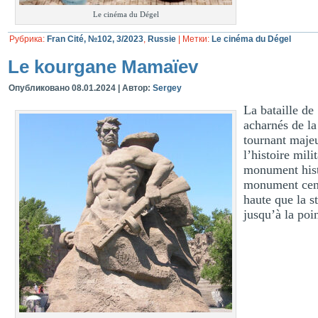
Le cinéma du Dégel
Рубрика:
Fran Cité, №102, 3/2023
,
Russie
|
Метки:
Le cinéma du Dégel
Le kourgane Mamaïev
Опубликовано
08.01.2024
|
Автор:
Sergey
La bataille de
acharnés de l
tournant majeu
l’histoire mil
monument histo
monument centr
haute que la s
jusqu’à la poi