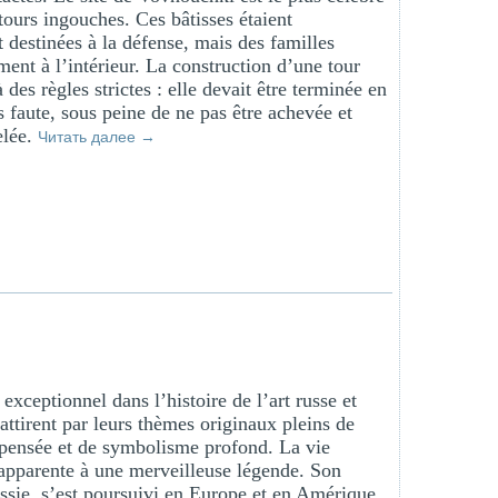
tours ingouches. Ces bâtisses étaient
 destinées à la défense, mais des familles
ment à l’intérieur. La construction d’une tour
 des règles strictes : elle devait être terminée en
s faute, sous peine de ne pas être achevée et
elée.
Читать далее
→
xceptionnel dans l’histoire de l’art russe et
ttirent par leurs thèmes originaux pleins de
e pensée et de symbolisme profond. La vie
apparente à une merveilleuse légende. Son
sie, s’est poursuivi en Europe et en Amérique