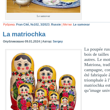
Le samovar
Рубрика:
Fran Cité, №102, 3/2023
,
Russie
|
Метки:
Le samovar
La matriochka
Опубликовано
09.01.2024
|
Автор:
Sergey
La poupée rus
bois de tailles
autres. Le mo
Matriona, trad
campagne, cor
été fabriquée 
triomphale à l
matriochka est
qu’image unive