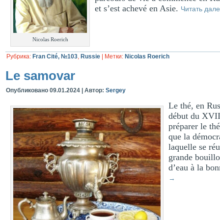
et s’est achevé en Asie.
Читать дал
Nicolas Roerich
Рубрика:
Fran Cité, №103
,
Russie
|
Метки:
Nicolas Roerich
Le samovar
Опубликовано
09.01.2024
|
Автор:
Sergey
Le thé, en Rus
début du XVIII
préparer le t
que la démocra
laquelle se réu
grande bouillo
d’eau à la bon
→