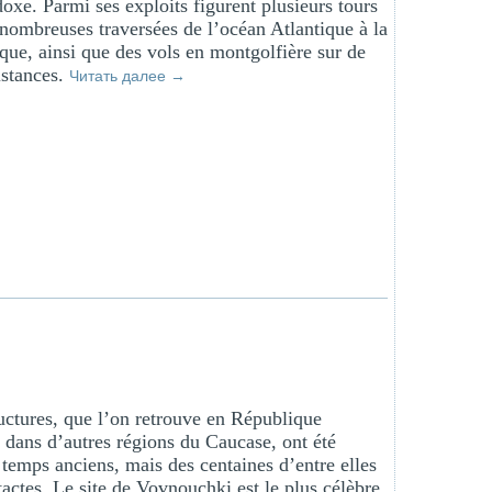
doxe. Parmi ses exploits figurent plusieurs tours
nombreuses traversées de l’océan Atlantique à la
rque, ainsi que des vols en montgolfière sur de
istances.
Читать далее
→
uctures, que l’on retrouve en République
 dans d’autres régions du Caucase, ont été
 temps anciens, mais des centaines d’entre elles
tactes. Le site de Vovnouchki est le plus célèbre