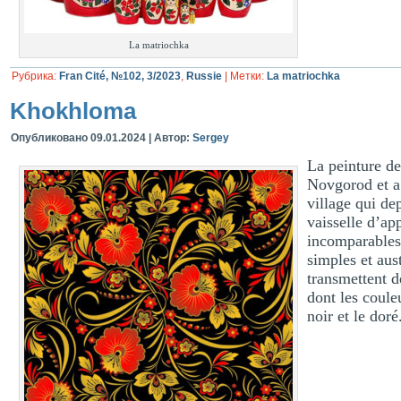
La matriochka
Рубрика:
Fran Cité, №102, 3/2023
,
Russie
|
Метки:
La matriochka
Khokhloma
Опубликовано
09.01.2024
|
Автор:
Sergey
La peinture de
Novgorod et 
village qui dep
vaisselle d’app
incomparables 
simples et aus
transmettent d
dont les couleu
noir et le doré