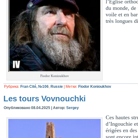
l’Église ortho
du monde, de 
voile et en ba
très longues d
Fiodor Konioukhov
Рубрика:
Fran Cité, №106
,
Russie
|
Метки:
Fiodor Konioukhov
Les tours Vovnouchki
Опубликовано
08.04.2025
|
Автор:
Sergey
Ces hautes str
d’Ingouchie et
érigées en des
sont encore in