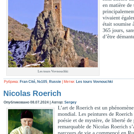
en matière de 
principalement
vivaient égale
était soumise à
365 jours, san
d’être démant
Les tours Vovnouchki
Рубрика:
Fran Cité, №105
,
Russie
|
Метки:
Les tours Vovnouchki
Nicolas Roerich
Опубликовано
08.07.2024
|
Автор:
Sergey
L’art de Roerich est un phénomène e
mondial. Les peintures de Roerich a
poésie et de mystère, de liberté d
remarquable de Nicolas Roerich s’
parcours de vie a commencé en Rus