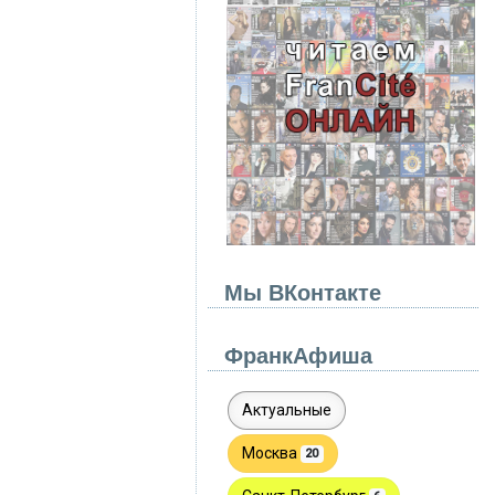
Мы ВКонтакте
ФранкАфиша