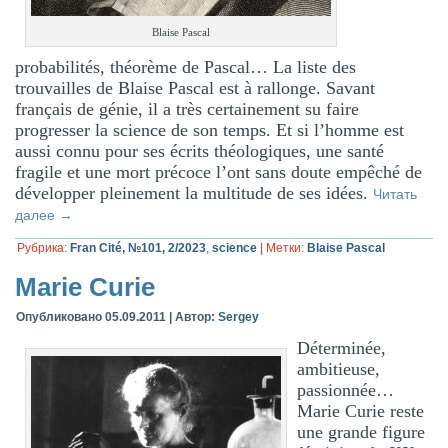
Blaise Pascal
probabilités, théorème de Pascal… La liste des
trouvailles de Blaise Pascal est à rallonge. Savant
français de génie, il a très certainement su faire
progresser la science de son temps. Et si l’homme est
aussi connu pour ses écrits théologiques, une santé
fragile et une mort précoce l’ont sans doute empêché de
développer pleinement la multitude de ses idées.
Читать
далее
→
Рубрика:
Fran Cité, №101, 2/2023
,
science
|
Метки:
Blaise Pascal
Marie Curie
Опубликовано
05.09.2011
|
Автор:
Sergey
Déterminée,
ambitieuse,
passionnée…
Marie Curie reste
une grande figure