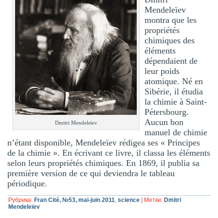
Mendeleïev
montra que les
propriétés
chimiques des
éléments
dépendaient de
leur poids
atomique. Né en
Sibérie, il étudia
la chimie à Saint-
Pétersbourg.
Aucun bon
Dmitri Mendeleïev
manuel de chimie
n’étant disponible, Mendeleïev rédigea ses « Principes
de la chimie ». En écrivant ce livre, il classa les éléments
selon leurs propriétés chimiques. En 1869, il publia sa
première version de ce qui deviendra le tableau
périodique.
Рубрика:
Fran Cité, №53, mai-juin 2011
,
science
|
Метки:
Dmitri
Mendeleïev