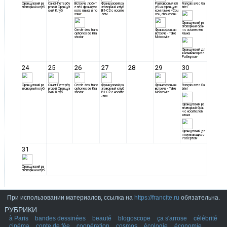
При использовании материалов, ссылка на
https://francite.ru
обязательна.
РУБРИКИ
à Paris
bandes dessinées
beauté
blogoscope
ça s'arrose
célébrité
cinéma
conte de fée
coopération
cosmos
écologie
économie