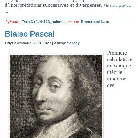
d’interprétations successives et divergentes.
Читать далее
→
Рубрика:
Fran Cité, №103
,
science
|
Метки:
Emmanuel Kant
Blaise Pascal
Опубликовано
26.11.2023
|
Автор:
Sergey
Première
calculatrice
mécanique,
théorie
moderne
des