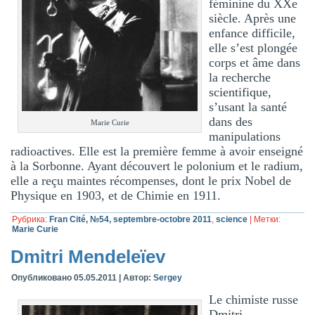
féminine du XXe
siècle. Après une
enfance difficile,
elle s’est plongée
corps et âme dans
la recherche
scientifique,
s’usant la santé
dans des
Marie Curie
manipulations
radioactives. Elle est la première femme à avoir enseigné
à la Sorbonne. Ayant découvert le polonium et le radium,
elle a reçu maintes récompenses, dont le prix Nobel de
Physique en 1903, et de Chimie en 1911.
Рубрика:
Fran Cité, №54, septembre-octobre 2011
,
science
|
Метки:
Marie Curie
Dmitri Mendeleïev
Опубликовано
05.05.2011
|
Автор:
Sergey
Le chimiste russe
Dmitri