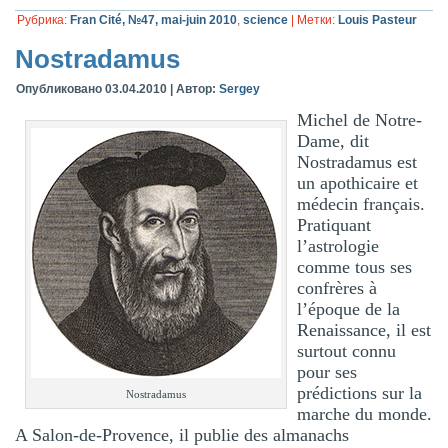
Рубрика:
Fran Cité, №47, mai-juin 2010
,
science
|
Метки:
Louis Pasteur
Nostradamus
Опубликовано
03.04.2010
|
Автор:
Sergey
Michel de Notre-
Dame, dit
Nostradamus est
un apothicaire et
médecin français.
Pratiquant
l’astrologie
comme tous ses
confrères à
l’époque de la
Renaissance, il est
surtout connu
pour ses
prédictions sur la
Nostradamus
marche du monde.
A Salon-de-Provence, il publie des almanachs