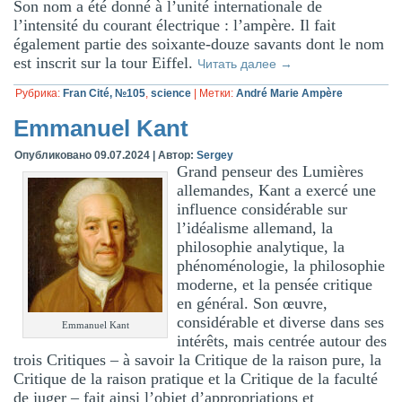
Son nom a été donné à l’unité internationale de
l’intensité du courant électrique : l’ampère. Il fait
également partie des soixante-douze savants dont le nom
est inscrit sur la tour Eiffel.
Читать далее
→
Рубрика:
Fran Cité, №105
,
science
|
Метки:
André Marie Ampère
Emmanuel Kant
Опубликовано
09.07.2024
|
Автор:
Sergey
Grand penseur des Lumières
allemandes, Kant a exercé une
influence considérable sur
l’idéalisme allemand, la
philosophie analytique, la
phénoménologie, la philosophie
moderne, et la pensée critique
en général. Son œuvre,
considérable et diverse dans ses
Emmanuel Kant
intérêts, mais centrée autour des
trois Critiques – à savoir la Critique de la raison pure, la
Critique de la raison pratique et la Critique de la faculté
de juger – fait ainsi l’objet d’appropriations et