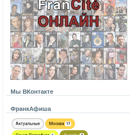
Мы ВКонтакте
ФранкАфиша