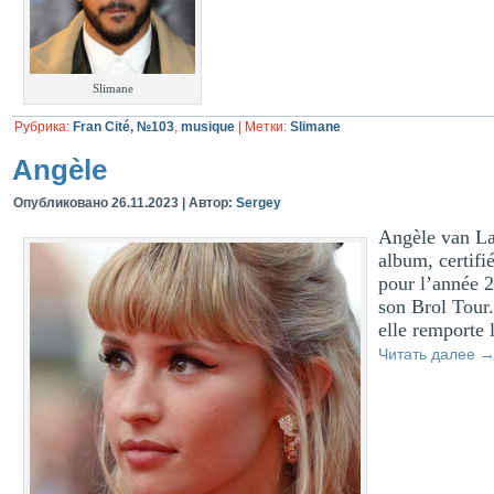
Slimane
Рубрика:
Fran Cité, №103
,
musique
|
Метки:
Slimane
Angèle
Опубликовано
26.11.2023
|
Автор:
Sergey
Angèle van La
album, certifi
pour l’année 2
son Brol Tour
elle remporte 
Читать далее