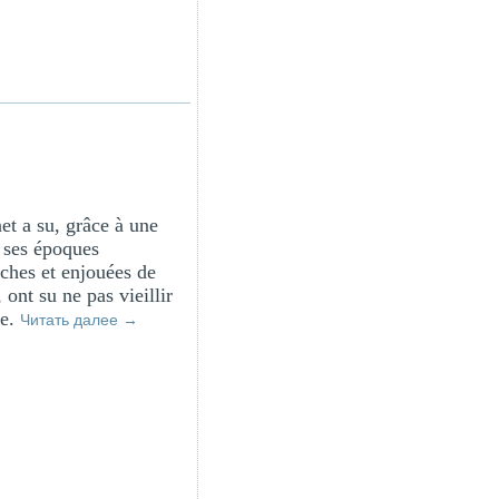
et a su, grâce à une
e ses époques
iches et enjouées de
ont su ne pas vieillir
se.
Читать далее
→