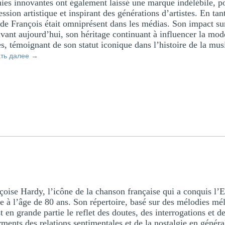
ies innovantes ont également laissé une marque indélébile, p
ssion artistique et inspirant des générations d’artistes. En tan
e François était omniprésent dans les médias. Son impact sur
ivant aujourd’hui, son héritage continuant à influencer la mod
, témoignant de son statut iconique dans l’histoire de la musi
ать далее
→
oise Hardy, l’icône de la chanson française qui a conquis l’
e à l’âge de 80 ans. Son répertoire, basé sur des mélodies mé
t en grande partie le reflet des doutes, des interrogations et d
urments des relations sentimentales et de la nostalgie en génér