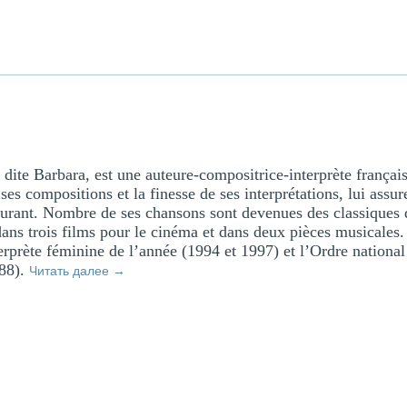
dite Barbara, est une auteure-compositrice-interprète français
ses compositions et la finesse de ses interprétations, lui assur
urant. Nombre de ses chansons sont devenues des classiques d
ans trois films pour le cinéma et dans deux pièces musicales. 
nterprète féminine de l’année (1994 et 1997) et l’Ordre nationa
88).
Читать далее
→