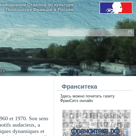
омендована Отделом по культуре
Посольства Франции в России
ax
Франситека
Здесь можно почитать газету
ФранСитэ онлайн:
1960 et 1970. Son sens
otifs audacieux, a
niques dynamiques et