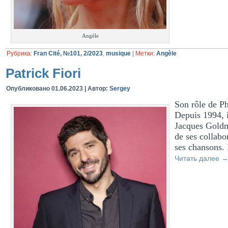
Angèle
Рубрика:
Fran Cité, №101, 2/2023
,
musique
|
Метки:
Angèle
Patrick Fiori
Опубликовано
01.06.2023
|
Автор:
Sergey
Son rôle de P
Depuis 1994, 
Jacques Goldm
de ses collabo
ses chansons. 
Читать далее