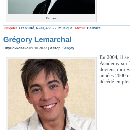
Barbara
Рубрика:
Fran Cité, №99, 4/2022
,
musique
|
Метки:
Barbara
Grégory Lemarchal
Опубликовано
09.10.2022
|
Автор:
Sergey
En 2004, il se
Academy sur TF
deviens moi ».
années 2000 et
décédé en plei