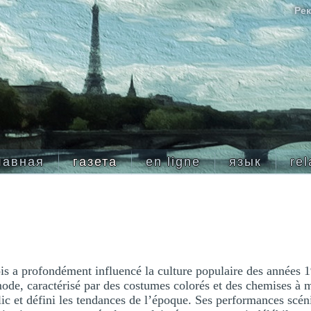
Рек
лавная
газета
en ligne
язык
rel
s a profondément influencé la culture populaire des années 
ode, caractérisé par des costumes colorés et des chemises à m
lic et défini les tendances de l’époque. Ses performances scé