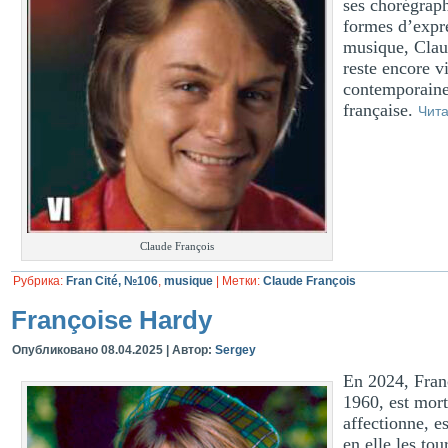
ses chorégraph
formes d’expre
musique, Claud
reste encore v
contemporaines
française.
Чит
Claude François
Рубрика:
Fran Cité, №106
,
musique
|
Метки:
Claude François
Françoise Hardy
Опубликовано
08.04.2025
|
Автор:
Sergey
En 2024, Franç
1960, est mort
affectionne, es
en elle les to