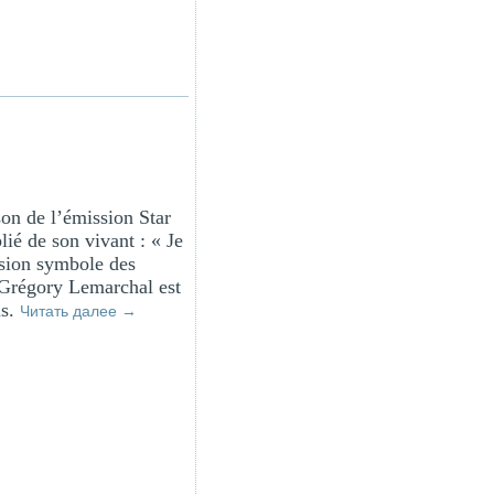
son de l’émission Star
ié de son vivant : « Je
ssion symbole des
. Grégory Lemarchal est
ns.
Читать далее
→