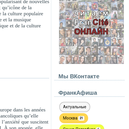
opularisant de nouvelles
t qu’icône de la
 la culture populaire
e et la musique
que et de la culture
Мы ВКонтакте
ФранкАфиша
Europe dans les années
lancoliques qu’elle
e l’anxiété que suscitent
al. À son apogée, elle