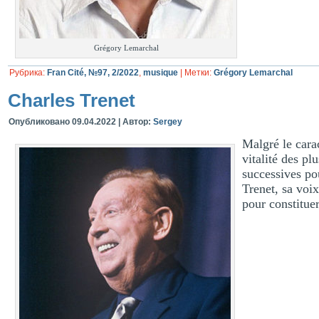
Grégory Lemarchal
Рубрика:
Fran Cité, №97, 2/2022
,
musique
|
Метки:
Grégory Lemarchal
Charles Trenet
Опубликовано
09.04.2022
|
Автор:
Sergey
Malgré le cara
vitalité des pl
successives po
Trenet, sa voi
pour constitue