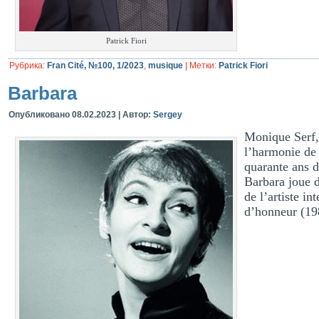
Patrick Fiori
Рубрика:
Fran Cité, №100, 1/2023
,
musique
|
Метки:
Patrick Fiori
Barbara
Опубликовано
08.02.2023
|
Автор:
Sergey
Monique Serf, 
l’harmonie de 
quarante ans d
Barbara joue d
de l’artiste i
d’honneur (19