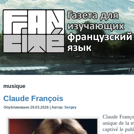
г
musique
Claude François
Опубликовано
29.03.2026
|
Автор:
Sergey
Claude Françoi
unique de la m
captivé le pub