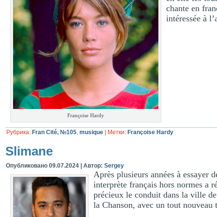
chante en franç
intéressée à l
Françoise Hardy
Рубрика:
Fran Cité, №105
,
musique
|
Метки:
Françoise Hardy
Slimane
Опубликовано
09.07.2024
|
Автор:
Sergey
Après plusieurs années à essayer d
interprète français hors normes a r
précieux le conduit dans la ville 
la Chanson, avec un tout nouveau t