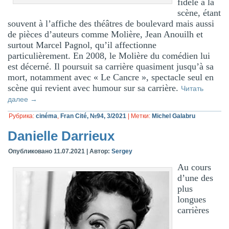
fidèle à la
scène, étant
souvent à l’affiche des théâtres de boulevard mais aussi
de pièces d’auteurs comme Molière, Jean Anouilh et
surtout Marcel Pagnol, qu’il affectionne
particulièrement. En 2008, le Molière du comédien lui
est décerné. Il poursuit sa carrière quasiment jusqu’à sa
mort, notamment avec « Le Cancre », spectacle seul en
scène qui revient avec humour sur sa carrière.
Читать
далее
→
Рубрика:
cinéma
,
Fran Cité, №94, 3/2021
|
Метки:
Michel Galabru
Danielle Darrieux
Опубликовано
11.07.2021
|
Автор:
Sergey
Au cours
d’une des
plus
longues
carrières