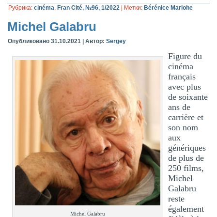
Рубрика:
cinéma
,
Fran Cité, №96, 1/2022
|
Метки:
Bérénice Marlohe
Michel Galabru
Опубликовано
31.10.2021
|
Автор:
Sergey
Figure du
cinéma
français
avec plus
de soixante
ans de
carrière et
son nom
aux
génériques
de plus de
250 films,
Michel
Galabru
reste
également
Michel Galabru