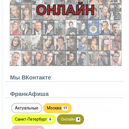
Мы ВКонтакте
ФранкАфиша