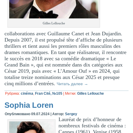
Gilles Lellouche
collaborations avec Guillaume Canet et Jean Dujardin.
Depuis 2007, il est propulsé tête d’affiche de plusieurs
thrillers et tient aussi les premiers rôles masculins des
drames romantiques. En tant que réalisateur, il rencontre
le succès en 2018 avec sa comédie dramatique « Le
Grand Bain », qui est nommée dans dix catégories aux
César 2019, puis avec « L’Amour Ouf » en 2024, qui
totalise treize nominations aux César 2025 et presque
cinq millions d’entrées.
Читать далее
→
Рубрика:
cinéma
,
Fran Cité, №105
|
Метки:
Gilles Lellouche
Sophia Loren
Опубликовано
09.07.2024
|
Автор:
Sergey
Lauréat de prix d’honneur de
nombreux festivals de cinéma :
Cannes (1961), Venise (1958,