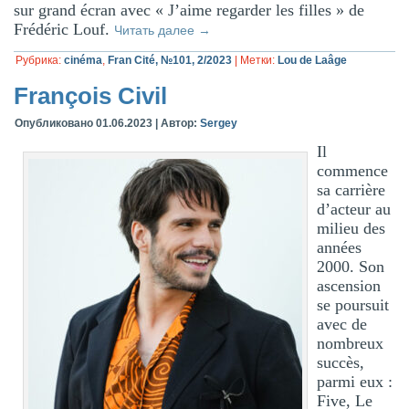
sur grand écran avec « J’aime regarder les filles » de
Frédéric Louf.
Читать далее
→
Рубрика:
cinéma
,
Fran Cité, №101, 2/2023
|
Метки:
Lou de Laâge
François Civil
Опубликовано
01.06.2023
|
Автор:
Sergey
Il
commence
sa carrière
d’acteur au
milieu des
années
2000. Son
ascension
se poursuit
avec de
nombreux
succès,
parmi eux :
Five, Le