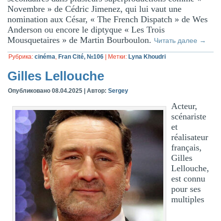
Novembre » de Cédric Jimenez, qui lui vaut une
nomination aux César, « The French Dispatch » de Wes
Anderson ou encore le diptyque « Les Trois
Mousquetaires » de Martin Bourboulon.
Читать далее
→
Рубрика:
cinéma
,
Fran Cité, №106
|
Метки:
Lyna Khoudri
Gilles Lellouche
Опубликовано
08.04.2025
|
Автор:
Sergey
Acteur,
scénariste
et
réalisateur
français,
Gilles
Lellouche,
est connu
pour ses
multiples