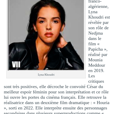
franco-
algérienne,
Lyna
Khoudri est
révélée par
son rôle de
Nedjma
dans le
film «
Papicha »,
réalisé par
Mounia
Meddour
en 2019.
Lyna Khoudri
Les
critiques
sont très positives, elle décroche le convoité César du
meilleur espoir féminin pour son interprétation et ce rôle
lui ouvre les portes du cinéma français. Elle retrouve la
réalisatrice dans un deuxième film dramatique : « Houria
», sorti en 2022. Elle interprète ensuite des personnages
secondaires dans plusieurs superproductions comme «