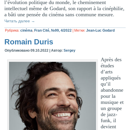
l’évolution politique du monde, le cheminement
intellectuel même de Godard, son rapport à la cinéphilie,
a bâti une pensée du cinéma sans commune mesure.
Читать далее
→
Рубрика:
cinéma
,
Fran Cité, №99, 4/2022
|
Метки:
Jean-Luc Godard
Romain Duris
Опубликовано
09.10.2022
|
Автор:
Sergey
Après des
études
d’arts
appliqués
qu’il
abandonne
pour la
musique et
un groupe
de jazz-
funk, il
devient