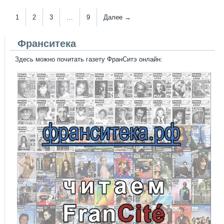
1
2
3
…
9
Далее →
Франситека
Здесь можно почитать газету ФранСитэ онлайн: