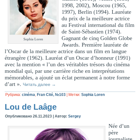
1998, 2002), Moscou (1965,
1997), Berlin (1994). Lauréate
du prix de la meilleure actrice
au Festival international du film
de Saint-Sébastien (1974).
Gagnant de cinq Golden Globe
Sophia Loren
Awards. Première lauréate de
l’Oscar de la meilleure actrice dans un film en langue
étrangère (1962). Lauréat d’un Oscar d’honneur (1991)
avec la mention « l’un des véritables trésors du cinéma
mondial qui, par une carrière riche en interprétations
mémorables, a ajouté un éclat permanent à notre forme
d’art ».
Читать далее
→
Рубрика:
cinéma
,
Fran Cité, №103
|
Метки:
Sophia Loren
Lou de Laâge
Опубликовано
26.11.2023
|
Автор:
Sergey
Née d’un
père
journaliste