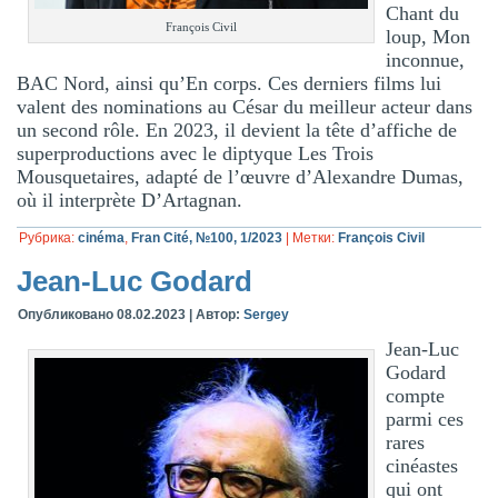
Chant du
François Civil
loup, Mon
inconnue,
BAC Nord, ainsi qu’En corps. Ces derniers films lui
valent des nominations au César du meilleur acteur dans
un second rôle. En 2023, il devient la tête d’affiche de
superproductions avec le diptyque Les Trois
Mousquetaires, adapté de l’œuvre d’Alexandre Dumas,
où il interprète D’Artagnan.
Рубрика:
cinéma
,
Fran Cité, №100, 1/2023
|
Метки:
François Civil
Jean-Luc Godard
Опубликовано
08.02.2023
|
Автор:
Sergey
Jean-Luc
Godard
compte
parmi ces
rares
cinéastes
qui ont