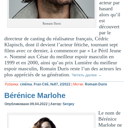
acteur par
hasard
alors qu’il
est
Romain Duris
découvert
par le
directeur de casting du réalisateur français, Cédric
Klapisch, dont il devient l’acteur fétiche, tournant sept
films avec ce dernier, à commencer par « Le Péril Jeune
». Nommé aux César du meilleur espoir masculin en
1999 et en 2000, ainsi qu’au prix Lumière du meilleur
espoir masculin, Romain Duris reste l’un des acteurs les
plus appréciés de sa génération.
Читать далее
→
Рубрика:
cinéma
,
Fran Cité, №97, 2/2022
|
Метки:
Romain Duris
Bérénice Marlohe
Опубликовано
09.04.2022
|
Автор:
Sergey
Le nom de
Bérénice
Marlohe ne