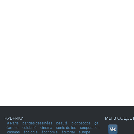
РУБРИКИ
МЫ В СОЦСЕ
à Paris
bandes dessinées
beauté
blogoscope
ça
s'arrose
célébrité
cinéma
conte de fée
coopération
cosmos
écologie
économie
éditorial
europe