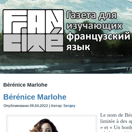
г
Bérénice Marlohe
Bérénice Marlohe
Опубликовано
09.04.2022
|
Автор:
Sergey
Le nom de Béré
limitée à des a
» et « Un bonh