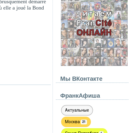
 a brusquement démarré
ù elle a joué la Bond
Мы ВКонтакте
ФранкАфиша