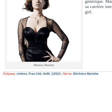
générique. Mai
sa carrière int
girl.
Bérénice Marlohe
Рубрика:
cinéma
,
Fran Cité, №96, 1/2022
|
Метки:
Bérénice Marlohe