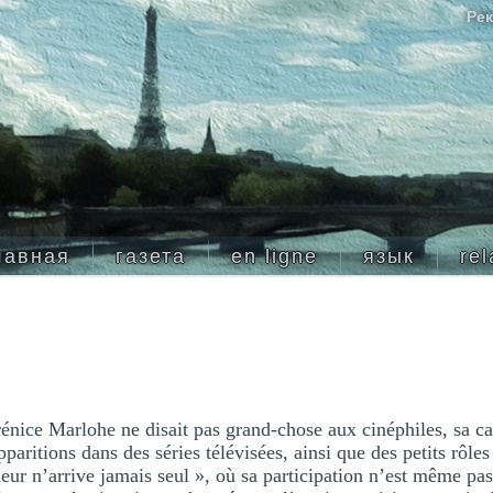
Рек
лавная
газета
en ligne
язык
rel
nice Marlohe ne disait pas grand-chose aux cinéphiles, sa car
pparitions dans des séries télévisées, ainsi que des petits rôle
eur n’arrive jamais seul », où sa participation n’est même pa