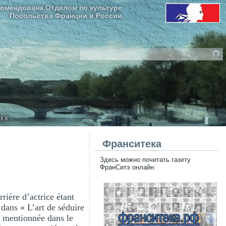
омендована Отделом по культуре
Посольства Франции в России
ax
Франситека
Здесь можно почитать газету
ФранСитэ онлайн:
rière d’actrice étant
s dans « L’art de séduire
s mentionnée dans le