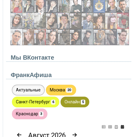
Мы ВКонтакте
ФранкАфиша