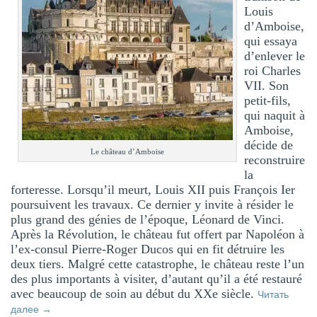
Louis
d’Amboise,
qui essaya
d’enlever le
roi Charles
VII. Son
petit-fils,
qui naquit à
Amboise,
décide de
Le château d’Amboise
reconstruire
la
forteresse. Lorsqu’il meurt, Louis XII puis François Ier
poursuivent les travaux. Ce dernier y invite à résider le
plus grand des génies de l’époque, Léonard de Vinci.
Après la Révolution, le château fut offert par Napoléon à
l’ex-consul Pierre-Roger Ducos qui en fit détruire les
deux tiers. Malgré cette catastrophe, le château reste l’un
des plus importants à visiter, d’autant qu’il a été restauré
avec beaucoup de soin au début du XXe siècle.
Читать
далее
→