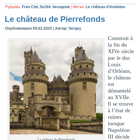
Рубрика:
Fran Cité, №104
,
hexagone
|
Метки:
Le château d’Amboise
Le château de Pierrefonds
Опубликовано
09.02.2025
|
Автор:
Sergey
Construit à
la fin du
XIVe siècle
par le duc
Louis
d’Orléans,
le château
est
démantelé
au XVIIe.
Il se trouve
à l’état de
ruines
lorsque
Napoléon
III décide
Le château de Pierrefonds