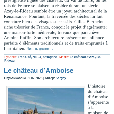
prestigieuse lignée des châteaux du Val de Loire, où les
rois de France se plaisent à résider durant un siècle.
Azay-le-Rideau semble être un joyau architectural de la
Renaissance. Pourtant, la traversée des siècles lui fait
connaître bien des visages successifs. Gilles Berthelot,
riche trésorier de France, conçoit le projet d’agrémenter
une maison-forte médiévale, travaux que parachève
Antoine Raffin. Son architecture présente une alliance
parfaite d’éléments traditionnels et de traits empruntés à
l’art italien.
Читать далее
→
Рубрика:
Fran Cité, №104
,
hexagone
|
Метки:
Le château d’Azay-le-
Rideau
Le château d’Amboise
Опубликовано
09.02.2025
|
Автор:
Sergey
L’histoire
du château
d’Amboise
s’apparente
à la
trahison de