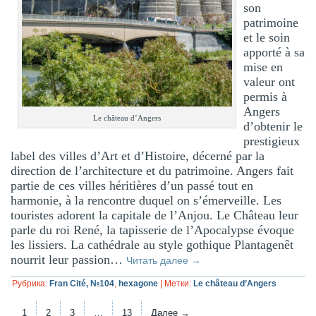
son
patrimoine
et le soin
apporté à sa
mise en
valeur ont
permis à
Angers
Le château d’Angers
d’obtenir le
prestigieux
label des villes d’Art et d’Histoire, décerné par la
direction de l’architecture et du patrimoine. Angers fait
partie de ces villes héritières d’un passé tout en
harmonie, à la rencontre duquel on s’émerveille. Les
touristes adorent la capitale de l’Anjou. Le Château leur
parle du roi René, la tapisserie de l’Apocalypse évoque
les lissiers. La cathédrale au style gothique Plantagenêt
nourrit leur passion…
Читать далее
→
Рубрика:
Fran Cité, №104
,
hexagone
|
Метки:
Le château d’Angers
1
2
3
…
13
Далее →