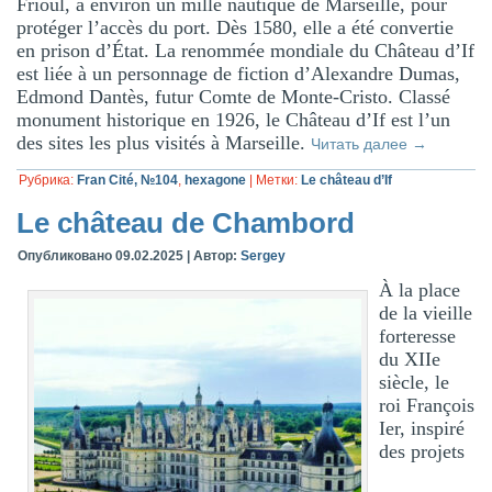
Frioul, à environ un mille nautique de Marseille, pour
protéger l’accès du port. Dès 1580, elle a été convertie
en prison d’État. La renommée mondiale du Château d’If
est liée à un personnage de fiction d’Alexandre Dumas,
Edmond Dantès, futur Comte de Monte-Cristo. Classé
monument historique en 1926, le Château d’If est l’un
des sites les plus visités à Marseille.
Читать далее
→
Рубрика:
Fran Cité, №104
,
hexagone
|
Метки:
Le château d’If
Le château de Chambord
Опубликовано
09.02.2025
|
Автор:
Sergey
À la place
de la vieille
forteresse
du XIIe
siècle, le
roi François
Ier, inspiré
des projets