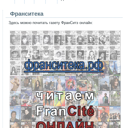
Франситека
Здесь можно почитать газету ФранСитэ онлайн: