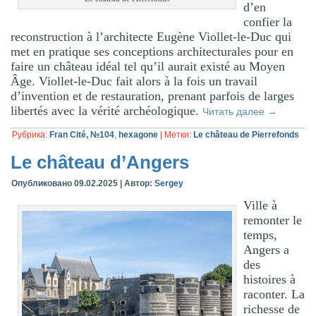
d’en
confier la
reconstruction à l’architecte Eugène Viollet-le-Duc qui
met en pratique ses conceptions architecturales pour en
faire un château idéal tel qu’il aurait existé au Moyen
Âge. Viollet-le-Duc fait alors à la fois un travail
d’invention et de restauration, prenant parfois de larges
libertés avec la vérité archéologique.
Читать далее
→
Рубрика:
Fran Cité, №104
,
hexagone
|
Метки:
Le château de Pierrefonds
Le château d’Angers
Опубликовано
09.02.2025
|
Автор:
Sergey
Ville à
remonter le
temps,
Angers a
des
histoires à
raconter. La
richesse de