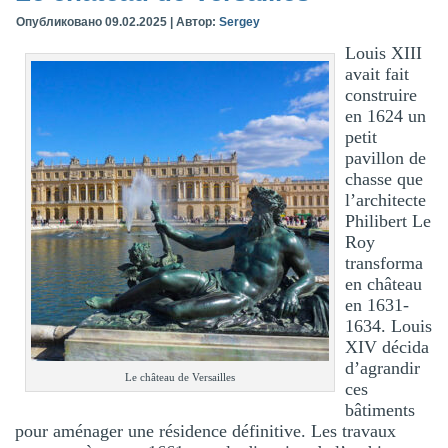
Опубликовано
09.02.2025
|
Автор:
Sergey
Louis XIII
avait fait
construire
en 1624 un
petit
pavillon de
chasse que
l’architecte
Philibert Le
Roy
transforma
en château
en 1631-
1634. Louis
XIV décida
d’agrandir
Le château de Versailles
ces
bâtiments
pour aménager une résidence définitive. Les travaux