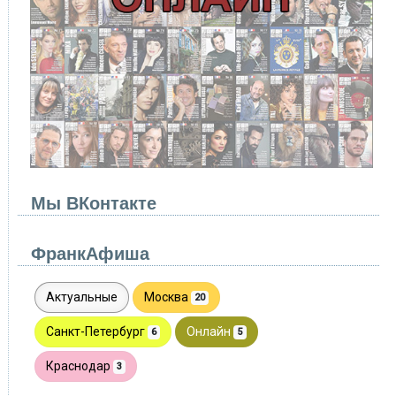
Мы ВКонтакте
ФранкАфиша