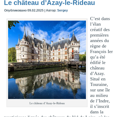
Le château d’Azay-le-Rideau
Опубликовано
09.02.2025
|
Автор:
Sergey
C’est dans
l’élan
créatif des
premières
années du
règne de
François Ier
qu’a été
édifié le
château
d’Azay.
Situé en
Touraine,
sur une île
au milieu
de l’Indre,
Le château d’Azay-le-Rideau
il s’inscrit
dans la