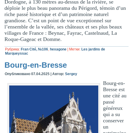
Dordogne, à 130 mètres au-dessus de la rivière, se
déploie le plus beau panorama du Périgord, témoin d’un
riche passé historique et d’un patrimoine naturel
grandiose. C’est un point de vue exceptionnel sur
l’ensemble de la vallée, ses châteaux et ses plus beaux
villages de France : Beynac, Fayrac, Castelnaud, La
Roque-Gageac et Domme.
Рубрика:
Fran Cité, №106
,
hexagone
|
Метки:
Les jardins de
Marqueyssac
Bourg-en-Bresse
Опубликовано
07.04.2025
|
Автор:
Sergey
Bourg-en-
Bresse est
une cité au
passé
généreux
qui a su
conserver
un