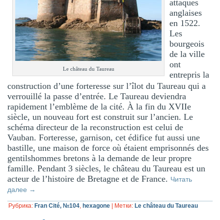
attaques
anglaises
en 1522.
Les
bourgeois
de la ville
ont
Le château du Taureau
entrepris la
construction d’une forteresse sur l’îlot du Taureau qui a
verrouillé la passe d’entrée. Le Taureau deviendra
rapidement l’emblème de la cité. À la fin du XVIIe
siècle, un nouveau fort est construit sur l’ancien. Le
schéma directeur de la reconstruction est celui de
Vauban. Forteresse, garnison, cet édifice fut aussi une
bastille, une maison de force où étaient emprisonnés des
gentilshommes bretons à la demande de leur propre
famille. Pendant 3 siècles, le château du Taureau est un
acteur de l’histoire de Bretagne et de France.
Читать
далее
→
Рубрика:
Fran Cité, №104
,
hexagone
|
Метки:
Le château du Taureau