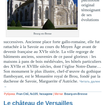
patrimoine
original
témoignant
de ses
évolutions
Bourg-en-Bresse
successives. Ancienne place forte gallo-romaine, elle fut
rattachée à la Savoie au cours du Moyen Âge avant de
devenir française au XVIe siècle. La ville regorge de
bâtiments anciens, souvenirs de ce passé glorieux : les
maisons à pans de bois médiévales, les hôtels particuliers
des XVIIe et XVIIIe siècles, dont l’église Notre-Dame…
Son monument le plus illustre, chef-d’œuvre du gothique
flamboyant, est le Monastère royal de Brou, fondé par la
duchesse de Savoie, Marguerite d’Autriche.
Читать далее
→
Рубрика:
Fran Cité, №105
,
hexagone
|
Метки:
Bourg-en-Bresse
Le château de Versailles