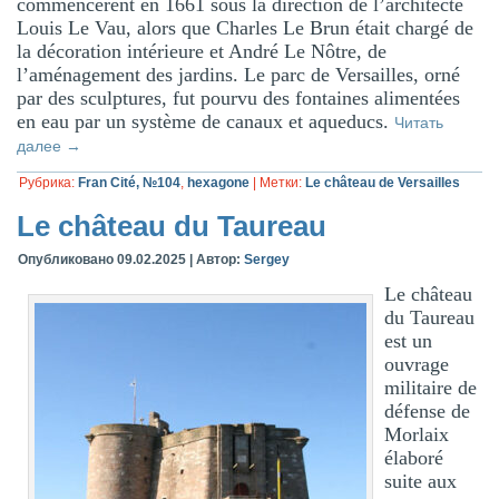
commencèrent en 1661 sous la direction de l’architecte
Louis Le Vau, alors que Charles Le Brun était chargé de
la décoration intérieure et André Le Nôtre, de
l’aménagement des jardins. Le parc de Versailles, orné
par des sculptures, fut pourvu des fontaines alimentées
en eau par un système de canaux et aqueducs.
Читать
далее
→
Рубрика:
Fran Cité, №104
,
hexagone
|
Метки:
Le château de Versailles
Le château du Taureau
Опубликовано
09.02.2025
|
Автор:
Sergey
Le château
du Taureau
est un
ouvrage
militaire de
défense de
Morlaix
élaboré
suite aux