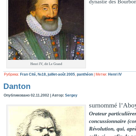
dynastie des Bourbon
Henri IV, dit Le Grand
Рубрика:
Fran Cité, №18, juillet-août 2005
,
panthéon
|
Метки:
Henri IV
Danton
Опубликовано
02.11.2002
|
Автор:
Sergey
surnommé l’Aboye
Orateur particulièr
concussionnaire (co
Révolution, qui, aprè