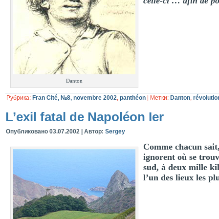
celle-ci … afin de p
Danton
Рубрика:
Fran Cité, №8, novembre 2002
,
panthéon
|
Метки:
Danton
,
révolutio
L’exil fatal de Napoléon Ier
Опубликовано
03.07.2002
|
Автор:
Sergey
Comme chacun sait,
ignorent où se trouv
sud, à deux mille k
l’un des lieux les p