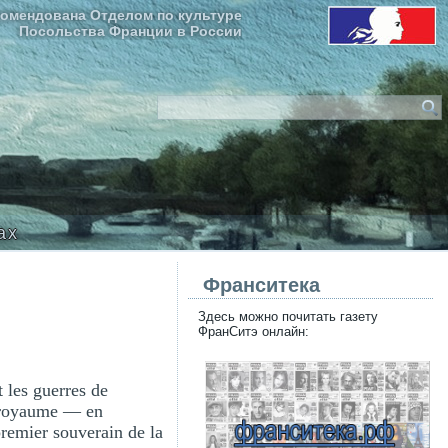
омендована Отделом по культуре
Посольства Франции в России
ax
Франситека
Здесь можно почитать газету
ФранСитэ онлайн:
 les guerres de
du royaume — en
 premier souverain de la