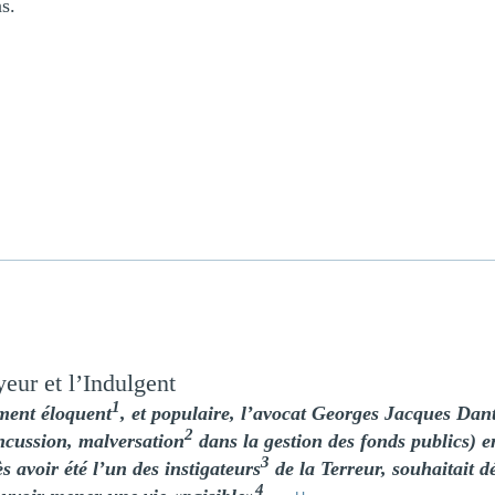
s.
ur et l’Indulgent
1
ement éloquent
, et populaire, l’avocat Georges Jacques Dan
2
ncussion, malversation
dans la gestion des fonds publics) e
3
s avoir été l’un des instigateurs
de la Terreur, souhaitait d
4