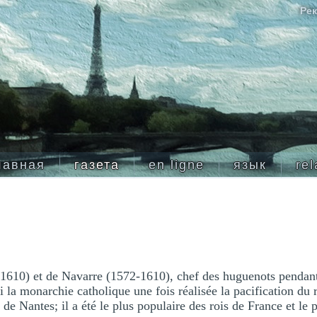
Рек
лавная
газета
en ligne
язык
rel
1610) et de Navarre (1572-1610), chef des huguenots pendant
mi la monarchie catholique une fois réalisée la pacification 
t de Nantes; il a été le plus populaire des rois de France et le