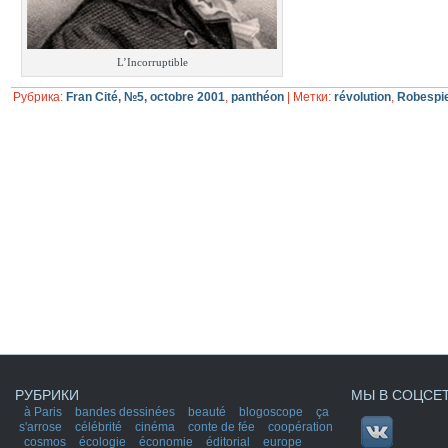
L’Incorruptible
Рубрика:
Fran Cité, №5, octobre 2001
,
panthéon
|
Метки:
révolution
,
Robespi
РУБРИКИ
МЫ В СОЦСЕ
à Paris
bandes dessinées
beauté
blogoscope
ça
s'arrose
célébrité
cinéma
conte de fée
coopération
cosmos
écologie
économie
éditorial
europe