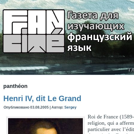
г
panthéon
Henri IV, dit Le Grand
Опубликовано
03.08.2005
|
Автор:
Sergey
Roi de France (1589-
religion, qui a affer
particulier avec l’édi