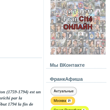
Мы ВКонтакте
ФранкАфиша
ton (1759-1794) est un
nrichi par la
ébut 1794 la fin de