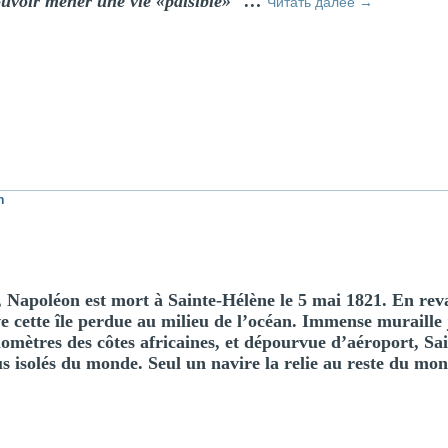
ouvoir mener une vie «paisible»
…
Читать далее
→
n
 Napoléon est mort à Sainte-Hélène le 5 mai 1821. En re
e cette île perdue au milieu de l’océan. Immense muraille j
ilomètres des côtes africaines, et dépourvue d’aéroport, S
lus isolés du monde. Seul un navire la relie au reste du mo