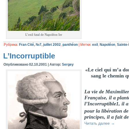
L’exil fatal de Napoléon Ier
Рубрика:
Fran Cité, №7, juillet 2002
,
panthéon
|
Метки:
exil
,
Napoléon
,
Sainte
L’Incorruptible
Опубликовано
02.10.2001
|
Автор:
Sergey
«Le ciel qui m’a do
sang le chemin qu
La vie de Maximilien 
Française, il a plan
l’Incorruptible1, il 
pour la libération d
principes, il a fait d
Читать далее
→