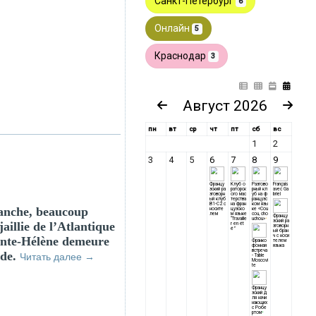
vanche, beaucoup
aillie de l’Atlantique
ainte-Hélène demeure
nde.
Читать далее
→