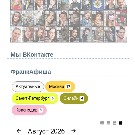
Мы ВКонтакте
ФранкАфиша