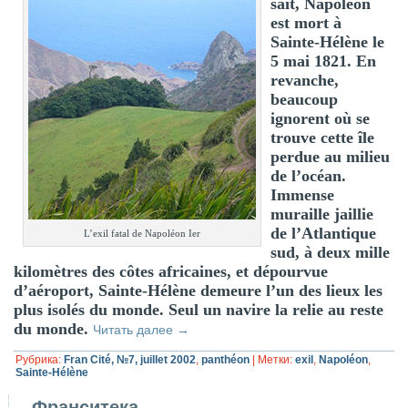
sait, Napoléon
est mort à
Sainte-Hélène le
5 mai 1821. En
revanche,
beaucoup
ignorent où se
trouve cette île
perdue au milieu
de l’océan.
Immense
muraille jaillie
de l’Atlantique
L’exil fatal de Napoléon Ier
sud, à deux mille
kilomètres des côtes africaines, et dépourvue
d’aéroport, Sainte-Hélène demeure l’un des lieux les
plus isolés du monde. Seul un navire la relie au reste
du monde.
Читать далее
→
Рубрика:
Fran Cité, №7, juillet 2002
,
panthéon
|
Метки:
exil
,
Napoléon
,
Sainte-Hélène
Франситека