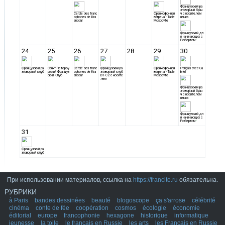
При использовании материалов, ссылка на
https://francite.ru
обязательна.
РУБРИКИ
à Paris
bandes dessinées
beauté
blogoscope
ça s'arrose
célébrité
cinéma
conte de fée
coopération
cosmos
écologie
économie
éditorial
europe
francophonie
hexagone
historique
informatique
jeunesse
la toile
le français en Russie
les arts
les Français en Russie