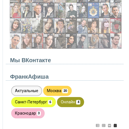
Мы ВКонтакте
ФранкАфиша