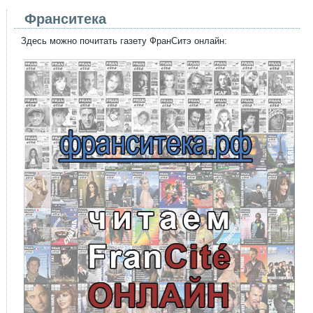
Франситека
Здесь можно почитать газету ФранСитэ онлайн: