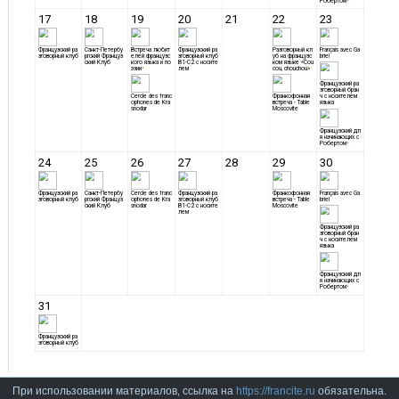
При использовании материалов, ссылка на
https://francite.ru
обязательна.