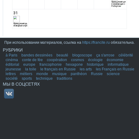
При использовании материалов, ссылка на
https://francite.ru
обязательна.
РУБРИКИ
à Paris
bandes dessinées
beauté
blogoscope
ça s'arrose
célébrité
cinéma
conte de fée
coopération
cosmos
écologie
économie
éditorial
europe
francophonie
hexagone
historique
informatique
jeunesse
la toile
le français en Russie
les arts
les Français en Russie
lettres
métiers
monde
musique
panthéon
Russie
science
société
sports
technique
traditions
МЫ В СОЦСЕТЯХ