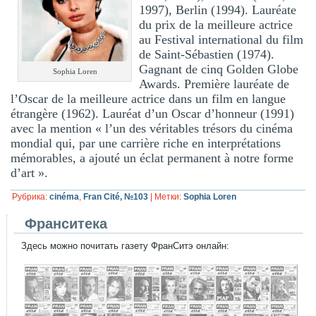
1997), Berlin (1994). Lauréate
du prix de la meilleure actrice
au Festival international du film
de Saint-Sébastien (1974).
Gagnant de cinq Golden Globe
Sophia Loren
Awards. Première lauréate de
l’Oscar de la meilleure actrice dans un film en langue
étrangère (1962). Lauréat d’un Oscar d’honneur (1991)
avec la mention « l’un des véritables trésors du cinéma
mondial qui, par une carrière riche en interprétations
mémorables, a ajouté un éclat permanent à notre forme
d’art ».
Рубрика:
cinéma
,
Fran Cité, №103
|
Метки:
Sophia Loren
Франситека
Здесь можно почитать газету ФранСитэ онлайн: