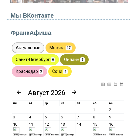
Мы ВКонтакте
ФранкАфиша