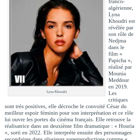
franco-
algérienne,
Lyna
Khoudri est
révélée par
son rôle de
Nedjma
dans le
film «
Papicha »,
réalisé par
Mounia
Meddour
en 2019.
Lyna Khoudri
Les
critiques
sont très positives, elle décroche le convoité César du
meilleur espoir féminin pour son interprétation et ce rôle
lui ouvre les portes du cinéma français. Elle retrouve la
réalisatrice dans un deuxième film dramatique : « Houria
», sorti en 2022. Elle interprète ensuite des personnages
secondaires dans plusieurs superproductions comme «