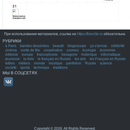
При использовании материалов, ссылка на
https://francite.ru
обязательна.
РУБРИКИ
à Paris
bandes dessinées
beauté
blogoscope
ça s'arrose
célébrité
cinéma
conte de fée
coopération
cosmos
écologie
économie
éditorial
europe
francophonie
hexagone
historique
informatique
jeunesse
la toile
le français en Russie
les arts
les Français en Russie
lettres
métiers
monde
musique
panthéon
Russie
science
société
sports
technique
traditions
МЫ В СОЦСЕТЯХ
Copyright © 2026. All Rights Reserved.