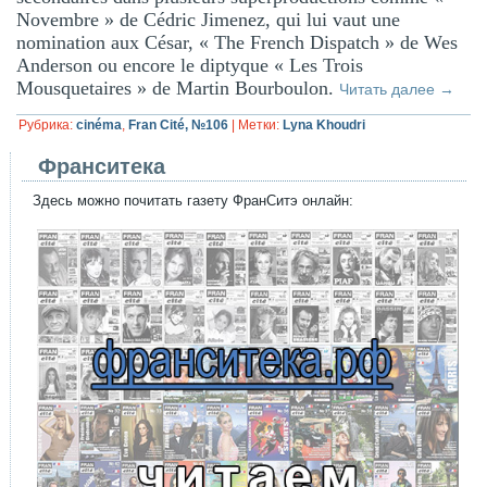
Novembre » de Cédric Jimenez, qui lui vaut une
nomination aux César, « The French Dispatch » de Wes
Anderson ou encore le diptyque « Les Trois
Mousquetaires » de Martin Bourboulon.
Читать далее
→
Рубрика:
cinéma
,
Fran Cité, №106
|
Метки:
Lyna Khoudri
Франситека
Здесь можно почитать газету ФранСитэ онлайн: