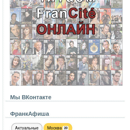
Мы ВКонтакте
ФранкАфиша