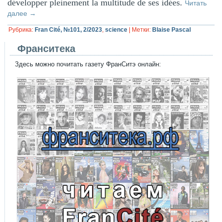
développer pleinement la multitude de ses idées.
Читать
далее
→
Рубрика:
Fran Cité, №101, 2/2023
,
science
|
Метки:
Blaise Pascal
Франситека
Здесь можно почитать газету ФранСитэ онлайн: