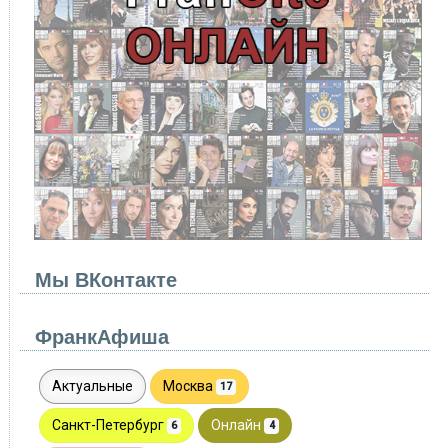
Мы ВКонтакте
ФранкАфиша