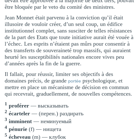
devait être approuvée à la majorité de deux tiers, pouvait
être bloquée par le veto du comité des ministres.
Jean Monnet était parvenu à la conviction qu’il était
illusoire de vouloir créer, d’un seul coup, un édifice
institutionnel complet, sans susciter de telles résistances
de la part des Etats que toute initiative aurait été vouée à
l’échec. Les esprits n’étaient pas mûrs pour consentir à
des transferts de souveraineté trop massifs, qui auraient
heurté les susceptibilités nationales encore vives peu
d’années après la fin de la guerre.
Il fallait, pour réussir, limiter ses objectifs à des
domaines précis, de grande
psychologique, et
portée
mettre en place un mécanisme de décision en commun
qui recevrait, graduellement, de nouvelles compétences.
1
proférer
— высказывать
2
écarteler
— (перен.) раздирать
3
imminent
— неминуемый
4
pénurie
(f) — нищета
5
écheveau
(m) — клубок