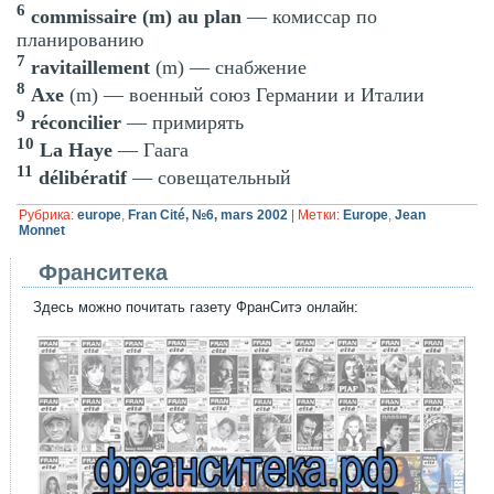
6
commissaire (m) au plan
— комиссар по
планированию
7
ravitaillement
(m) — снабжение
8
Axe
(m) — военный союз Германии и Италии
9
réconcilier
— примирять
10
La Haye
— Гаага
11
délibératif
— совещательный
Рубрика:
europe
,
Fran Cité, №6, mars 2002
|
Метки:
Europe
,
Jean
Monnet
Франситека
Здесь можно почитать газету ФранСитэ онлайн: