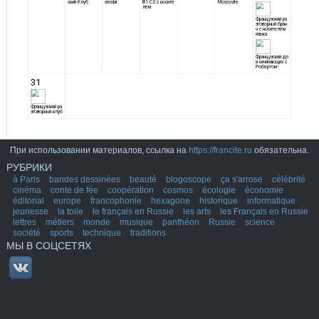
При использовании материалов, ссылка на
https://francite.ru
обязательна.
РУБРИКИ
à Paris
bandes dessinées
beauté
blogoscope
ça s'arrose
célébrité
cinéma
conte de fée
coopération
cosmos
écologie
économie
éditorial
europe
francophonie
hexagone
historique
informatique
jeunesse
la toile
le français en Russie
les arts
les Français en Russie
lettres
métiers
monde
musique
panthéon
Russie
science
société
sports
technique
traditions
МЫ В СОЦСЕТЯХ