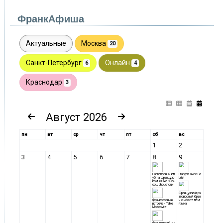
ФранкАфиша