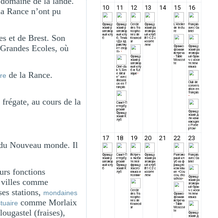
e domaine de la lande.
la Rance n’ont pu
s et de Brest. Son
s Grandes Ecoles, où
de la Rance.
re
frégate, au cours de la
d du Nouveau monde. Il
urs fonctions
s villes comme
es stations,
mondaines
comme Morlaix
tuaire
ougastel (fraises),