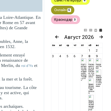
la Loire-Atlantique. En
ar Rome en 57 avant
eltes) de Grande
oubles, Anne, la
 en 1532.
alement enrayé
la renaissance de
Merlin, du
et
roi d’Ys
la mer et la forêt.
au tourisme. La côte
y est active, qui
s.
es archaïques.