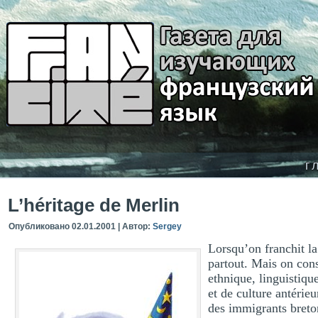
г
L’héritage de Merlin
Опубликовано
02.01.2001
|
Автор:
Sergey
Lorsqu’on franchit la
partout. Mais on const
ethnique, linguistiqu
et de culture antérie
des immigrants breton