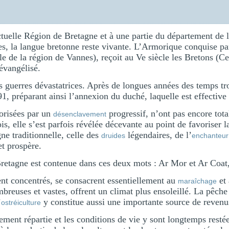
tuelle Région de Bretagne et à une partie du département de 
es, la langue bretonne reste vivante. L’Armorique conquise p
ple de la région de Vannes), reçoit au Ve siècle les Bretons (C
évangélisé.
 guerres dévastatrices. Après de longues années des temps tr
1, préparant ainsi l’annexion du duché, laquelle est effective
vorisées par un
progressif, n’ont pas encore tot
désenclavement
is, elle s’est parfois révélée décevante au point de favoriser 
e traditionnelle, celle des
légendaires, de l’
druides
enchanteur
et prospère.
Bretagne est contenue dans ces deux mots : Ar Mor et Ar Coat, 
ent concentrés, se consacrent essentiellement au
et 
maraîchage
reuses et vastes, offrent un climat plus ensoleillé. La pêche 
’
y constitue aussi une importante source de revenu
ostréiculture
ement répartie et les conditions de vie y sont longtemps resté