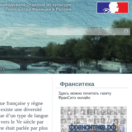
омендована Отделом по культуре
Посольства Франции в России
ax
Франситека
Здесь можно почитать газету
ФранСитэ онлайн:
gue française y règne
 existe une diversité
que d’un type de langue
vers le Ve siècle par
e était parlée par plus