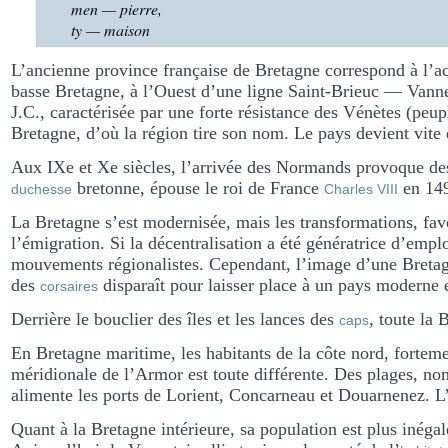
men — pierre,
ty — maison
L’ancienne province française de Bretagne correspond à l’ac
basse Bretagne, à l’Ouest d’une ligne Saint-Brieuc — Vann
J.C., caractérisée par une forte résistance des Vénètes (peu
Bretagne, d’où la région tire son nom. Le pays devient vite 
Aux IXe et Xe siècles, l’arrivée des Normands provoque des
bretonne, épouse le roi de France
en 149
duchesse
Charles VIII
La Bretagne s’est modernisée, mais les transformations, fa
l’émigration. Si la décentralisation a été génératrice d’emplo
mouvements régionalistes. Cependant, l’image d’une Bretagn
des
disparaît pour laisser place à un pays moderne 
corsaires
Derrière le bouclier des îles et les lances des
, toute la 
caps
En Bretagne maritime, les habitants de la côte nord, fortem
méridionale de l’Armor est toute différente. Des plages, nomb
alimente les ports de Lorient, Concarneau et Douarnenez. L
Quant à la Bretagne intérieure, sa population est plus inégal