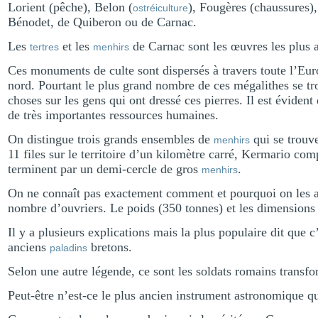
Lorient (pêche), Belon (
), Fougères (chaussures),
ostréiculture
Bénodet, de Quiberon ou de Carnac.
Les
et les
de Carnac sont les œuvres les plus a
tertres
menhirs
Ces monuments de culte sont dispersés à travers toute l’Euro
nord. Pourtant le plus grand nombre de ces mégalithes se tr
choses sur les gens qui ont dressé ces pierres. Il est évident 
de très importantes ressources humaines.
On distingue trois grands ensembles de
qui se trouv
menhirs
11 files sur le territoire d’un kilomètre carré, Kermario co
terminent par un demi-cercle de gros
.
menhirs
On ne connaît pas exactement comment et pourquoi on les 
nombre d’ouvriers. Le poids (350 tonnes) et les dimensions 
Il y a plusieurs explications mais la plus populaire dit que c
anciens
bretons.
paladins
Selon une autre légende, ce sont les soldats romains transf
Peut-être n’est-ce le plus ancien instrument astronomique qui