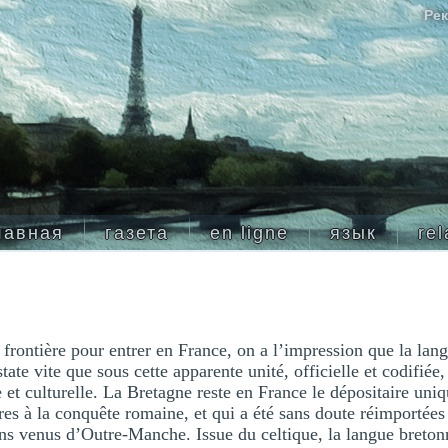
Рек
лавная
газета
en ligne
язык
rel
 frontière pour entrer en France, on a l’impression que la lan
ate vite que sous cette apparente unité, officielle et codifiée,
e et culturelle. La Bretagne reste en France le dépositaire uni
ures à la conquête romaine, et qui a été sans doute réimportées 
s venus d’Outre-Manche. Issue du celtique, la langue bretonn