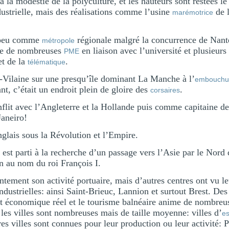
à la modestie de la polyculture, et les hauteurs sont restées l
dustrielle, mais des réalisations comme l’usine
de 
marémotrice
à peu comme
régionale malgré la concurrence de Nante
métropole
ide de nombreuses
en liaison avec l’université et plusieur
PME
et de la
.
télématique
et-Vilaine sur une presqu’île dominant La Manche à l’
embouchu
t, c’était un endroit plein de gloire des
.
corsaires
flit avec l’Angleterre et la Hollande puis comme capitaine de 
Janeiro!
glais sous la Révolution et l’Empire.
 est parti à la recherche d’un passage vers l’Asie par le Nor
on au nom du roi François I.
ntement son activité portuaire, mais d’autres centres ont vu le
ndustrielles: ainsi Saint-Brieuc, Lannion et surtout Brest. De
 économique réel et le tourisme balnéaire anime de nombreus
 les villes sont nombreuses mais de taille moyenne: villes d’
es
 villes sont connues pour leur production ou leur activité: Pl