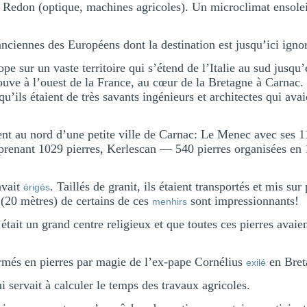
 Redon (optique, machines agricoles). Un microclimat ensoleil
nciennes des Européens dont la destination est jusqu’ici igno
pe sur un vaste territoire qui s’étend de l’Italie au sud jusqu
ouve à l’ouest de la France, au cœur de la Bretagne à Carnac
qu’ils étaient de très savants ingénieurs et architectes qui avai
ent au nord d’une petite ville de Carnac: Le Menec avec ses 1
mprenant 1029 pierres, Kerlescan — 540 pierres organisées en 1
avait
. Taillés de granit, ils étaient transportés et mis su
érigés
(20 mètres) de certains de ces
sont impressionnants!
menhirs
’était un grand centre religieux et que toutes ces pierres avaie
ormés en pierres par magie de l’ex-pape Cornélius
en Bret
exilé
 servait à calculer le temps des travaux agricoles.