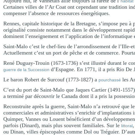
Aujourd’hui, le Vannetais allie toujours la rareté de l’
habitat
Certaines villes de l’Ar Coat ont cependant une tradition in
compenser l’absence de ressources énergétiques.
Rennes, capitale historique de la Bretagne, s’impose peu 
originalité consiste notamment dans le développement rap
dominent l’enseignement et l’application de l’informatique 
Saint-Malo c’est le chef-lieu de l’arrondissement de l’Ille-
Actuellement c’est un port de pêche et de commerce. Pourtan
René Duguay-Trouin (1673-1736) s’est illustré durant le con
d’Espagne. En 1771, il a pris Rio De 
guerre de la Succession
Le baron Robert de Surcouf (1773-1827) a
les An
pourchassé
C’est du port de Saint-Malo que Jaques Cartier (1491-1557)
a terminé par découvrir le Canada dont il a pris la possessi
Reconstruite après la guerre, Saint-Malo n’a retrouvé que le
commerciales et administratives s’enrichir d’implantations i
Quimper, Vannes ou Louent bénéficient d’un développement
parfois (Dinard), mais plus souvent familiales. Sur le
,
littoral
ou Dinan, villes épiscopales comme Dol ou Tréguier. D’autres