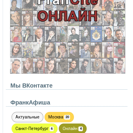
Мы ВКонтакте
ФранкАфиша