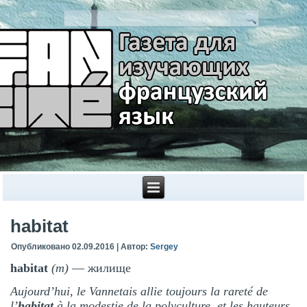
habitat
Опубликовано
02.09.2016
|
Автор:
Sergey
habitat
(m)
— жилище
Aujourd’hui, le Vannetais allie toujours la rareté de
l’
habitat
à la modestie de la polyculture, et les hauteurs