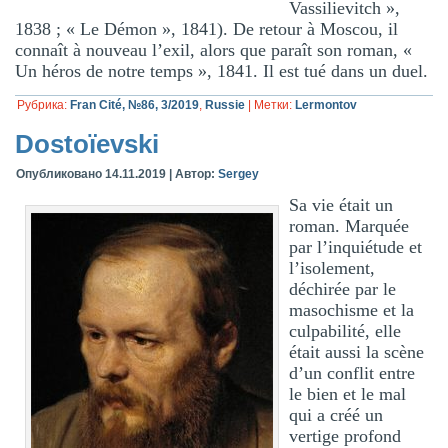
Vassilievitch »,
1838 ; « Le Démon », 1841). De retour à Moscou, il
connaît à nouveau l’exil, alors que paraît son roman, «
Un héros de notre temps », 1841. Il est tué dans un duel.
Рубрика:
Fran Cité, №86, 3/2019
,
Russie
|
Метки:
Lermontov
Dostoïevski
Опубликовано
14.11.2019
|
Автор:
Sergey
Sa vie était un
roman. Marquée
par l’inquiétude et
l’isolement,
déchirée par le
masochisme et la
culpabilité, elle
était aussi la scène
d’un conflit entre
le bien et le mal
qui a créé un
vertige profond