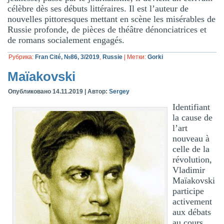
célèbre dès ses débuts littéraires. Il est l’auteur de
nouvelles pittoresques mettant en scène les misérables de
Russie profonde, de pièces de théâtre dénonciatrices et
de romans socialement engagés.
Рубрика:
Fran Cité, №86, 3/2019
,
Russie
|
Метки:
Gorki
Maïakovski
Опубликовано
14.11.2019
|
Автор:
Sergey
Identifiant
la cause de
l’art
nouveau à
celle de la
révolution,
Vladimir
Maïakovski
participe
activement
aux débats
au cours