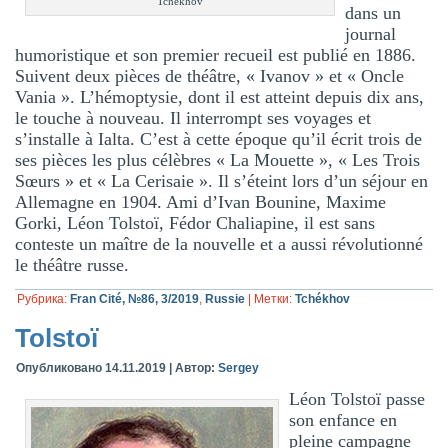
Tchékhov
dans un
journal
humoristique et son premier recueil est publié en 1886.
Suivent deux pièces de théâtre, « Ivanov » et « Oncle
Vania ». L’hémoptysie, dont il est atteint depuis dix ans,
le touche à nouveau. Il interrompt ses voyages et
s’installe à Ialta. C’est à cette époque qu’il écrit trois de
ses pièces les plus célèbres « La Mouette », « Les Trois
Sœurs » et « La Cerisaie ». Il s’éteint lors d’un séjour en
Allemagne en 1904. Ami d’Ivan Bounine, Maxime
Gorki, Léon Tolstoï, Fédor Chaliapine, il est sans
conteste un maître de la nouvelle et a aussi révolutionné
le théâtre russe.
Рубрика:
Fran Cité, №86, 3/2019
,
Russie
|
Метки:
Tchékhov
Tolstoï
Опубликовано
14.11.2019
|
Автор:
Sergey
Léon Tolstoï passe
son enfance en
pleine campagne