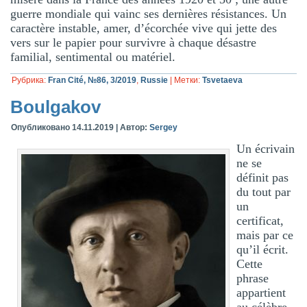
guerre mondiale qui vainc ses dernières résistances. Un
caractère instable, amer, d’écorchée vive qui jette des
vers sur le papier pour survivre à chaque désastre
familial, sentimental ou matériel.
Рубрика:
Fran Cité, №86, 3/2019
,
Russie
|
Метки:
Tsvetaeva
Boulgakov
Опубликовано
14.11.2019
|
Автор:
Sergey
Un écrivain
ne se
définit pas
du tout par
un
certificat,
mais par ce
qu’il écrit.
Cette
phrase
appartient