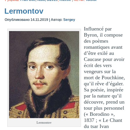
Lermontov
Опубликовано
14.11.2019
|
Автор:
Sergey
Influencé par
Byron, il compose
des poèmes
romantiques avant
d’être exilé au
Caucase pour avoir
écrit des vers
vengeurs sur la
mort de Pouchkine,
qu’il rêve d’égaler.
Sa poésie, inspirée
par la nature qu’il
découvre, prend un
tour plus personnel
(« Borodino »,
1837 ; « Le Chant
Lermontov
du tsar Ivan