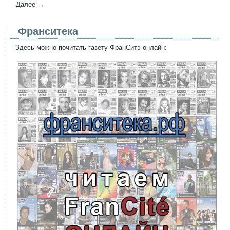
Далее →
Франситека
Здесь можно почитать газету ФранСитэ онлайн: