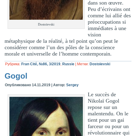
dans son œuvre.
Peu d’écrivains ont
comme lui allié des
préoccupations si
Dostoïevski
immédiates à une
vision
métaphysique de la réalité, à tel point qu’on peut le
considérer comme l’un des pôles de la conscience
morale et universelle de l’homme contemporain.
Рубрика:
Fran Cité, №86, 3/2019
,
Russie
|
Метки:
Dostoïevski
Gogol
Опубликовано
14.11.2019
|
Автор:
Sergey
Le succès de
Nikolaï Gogol
repose sur un
malentendu. On le
tient pour un gai
farceur ou pour un
révolutionnaire qui