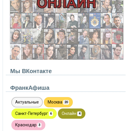
Мы ВКонтакте
ФранкАфиша