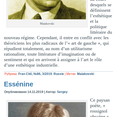
desquels se
définissent
l’esthétique
et la
Maïakovski
politique
littéraire du
nouveau régime. Cependant, il entre en conflit avec les
théoriciens les plus radicaux de l’« art de gauche », qui
répudient totalement, au nom d’un utilitarisme
rationaliste, toute littérature d’imagination ou de
sentiment et qui en arrivent à assigner à l’art le rôle
d’une esthétique industrielle.
Рубрика:
Fran Cité, №86, 3/2019
,
Russie
|
Метки:
Maïakovski
Essénine
Опубликовано
14.11.2019
|
Автор:
Sergey
Ce paysan
poète, «
rossignol
obscène »,