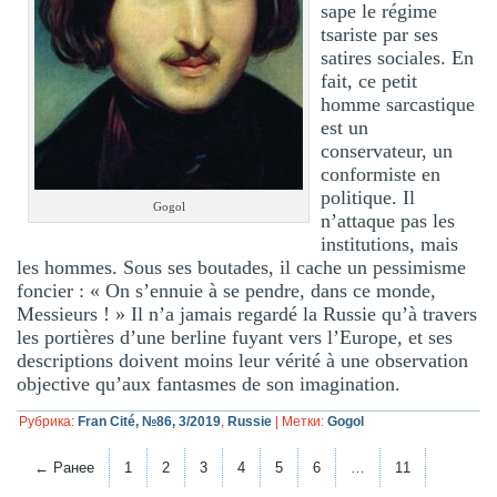
sape le régime
tsariste par ses
satires sociales. En
fait, ce petit
homme sarcastique
est un
conservateur, un
conformiste en
politique. Il
Gogol
n’attaque pas les
institutions, mais
les hommes. Sous ses boutades, il cache un pessimisme
foncier : « On s’ennuie à se pendre, dans ce monde,
Messieurs ! » Il n’a jamais regardé la Russie qu’à travers
les portières d’une berline fuyant vers l’Europe, et ses
descriptions doivent moins leur vérité à une observation
objective qu’aux fantasmes de son imagination.
Рубрика:
Fran Cité, №86, 3/2019
,
Russie
|
Метки:
Gogol
← Ранее
1
2
3
4
5
6
…
11