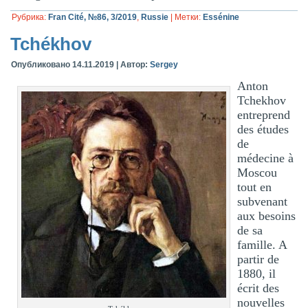
Рубрика:
Fran Cité, №86, 3/2019
,
Russie
|
Метки:
Essénine
Tchékhov
Опубликовано
14.11.2019
|
Автор:
Sergey
Anton
Tchekhov
entreprend
des études
de
médecine à
Moscou
tout en
subvenant
aux besoins
de sa
famille. A
partir de
1880, il
écrit des
nouvelles