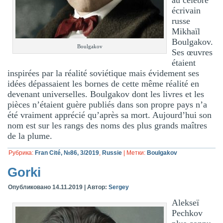
au célèbre
écrivain
russe
Mikhaïl
Boulgakov.
Boulgakov
Ses œuvres
étaient
inspirées par la réalité soviétique mais évidement ses
idées dépassaient les bornes de cette même réalité en
devenant universelles. Boulgakov dont les livres et les
pièces n’étaient guère publiés dans son propre pays n’a
été vraiment apprécié qu’après sa mort. Aujourd’hui son
nom est sur les rangs des noms des plus grands maîtres
de la plume.
Рубрика:
Fran Cité, №86, 3/2019
,
Russie
|
Метки:
Boulgakov
Gorki
Опубликовано
14.11.2019
|
Автор:
Sergey
Alekseï
Pechkov