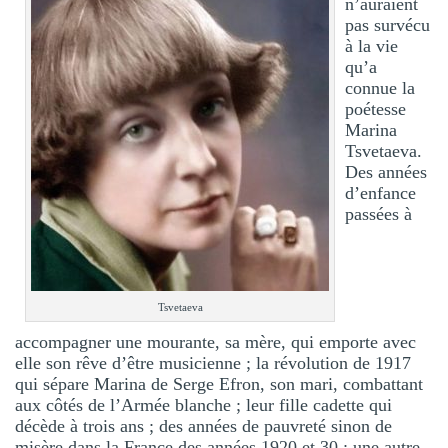
n’auraient
pas survécu
à la vie
qu’a
connue la
poétesse
Marina
Tsvetaeva.
Des années
d’enfance
passées à
Tsvetaeva
accompagner une mourante, sa mère, qui emporte avec
elle son rêve d’être musicienne ; la révolution de 1917
qui sépare Marina de Serge Efron, son mari, combattant
aux côtés de l’Armée blanche ; leur fille cadette qui
décède à trois ans ; des années de pauvreté sinon de
misère dans la France des années 1920 et 30 ; une autre