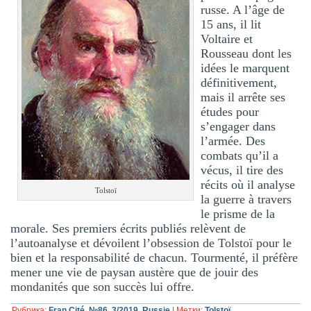
russe. A l’âge de
15 ans, il lit
Voltaire et
Rousseau dont les
idées le marquent
définitivement,
mais il arrête ses
études pour
s’engager dans
l’armée. Des
combats qu’il a
vécus, il tire des
récits où il analyse
Tolstoï
la guerre à travers
le prisme de la
morale. Ses premiers écrits publiés relèvent de
l’autoanalyse et dévoilent l’obsession de Tolstoï pour le
bien et la responsabilité de chacun. Tourmenté, il préfère
mener une vie de paysan austère que de jouir des
mondanités que son succès lui offre.
Рубрика:
Fran Cité, №86, 3/2019
,
Russie
|
Метки:
Tolstoï