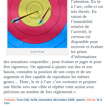
l’attention. En tir
à l’arc, celle-ci est
très élevée. En
raison de
l’immobilité
relative de
l’activité, le
cerveau est
disponible pour
recevoir et évaluer
les prises
Le tir à l’arc
d’informations
des sensations corporelles ; pour évaluer et juger et pour
être rigoureux. On apprend à ajuster son dos et son
bassin, connaître la position de son corps et de ses
segments et être capable de reproduire les mêmes
gestes… Donc, le tir à l’arc c’est «orienter et projeter
une flèche vers une cible et répéter cette action avec
précision un nombre de fois réglementé.»
Рубрика:
Fran Cité, №38, novembre-décembre 2008
,
sports
|
Метки:
tir à
l'arc