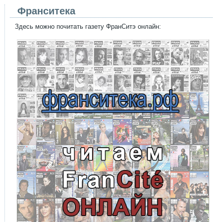
Франситека
Здесь можно почитать газету ФранСитэ онлайн: