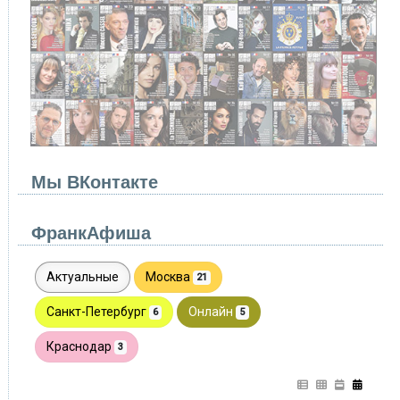
Мы ВКонтакте
ФранкАфиша