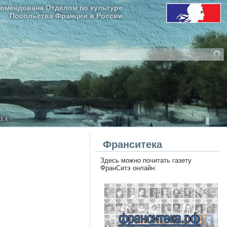
омендована Отделом по культуре
Посольства Франции в России
ax
Франситека
Здесь можно почитать газету
ФранСитэ онлайн: