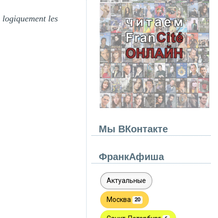
 logiquement les
Мы ВКонтакте
ФранкАфиша