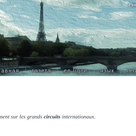
Рек
лавная
газета
en ligne
язык
rel
ement sur les grands
circuits
internationaux.