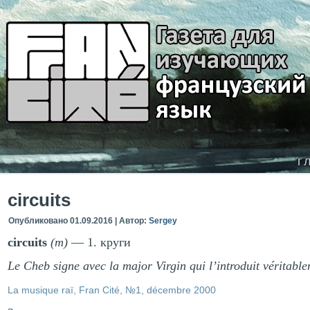
г
circuits
Опубликовано
01.09.2016
|
Автор:
Sergey
circuits
(m)
— 1. круги
Le Cheb signe avec la major Virgin qui l’introduit véritabl
La musique raï, Fran Cité, №1, décembre 2000