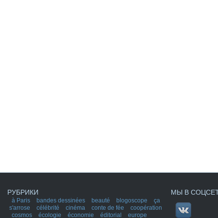
РУБРИКИ
МЫ В СОЦСЕ
à Paris
bandes dessinées
beauté
blogoscope
ça
s'arrose
célébrité
cinéma
conte de fée
coopération
cosmos
écologie
économie
éditorial
europe