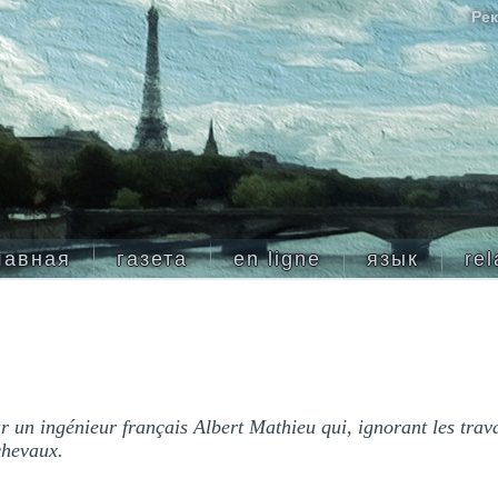
Рек
лавная
газета
en ligne
язык
rel
ar un ingénieur français Albert Mathieu qui, ignorant les trav
chevaux.