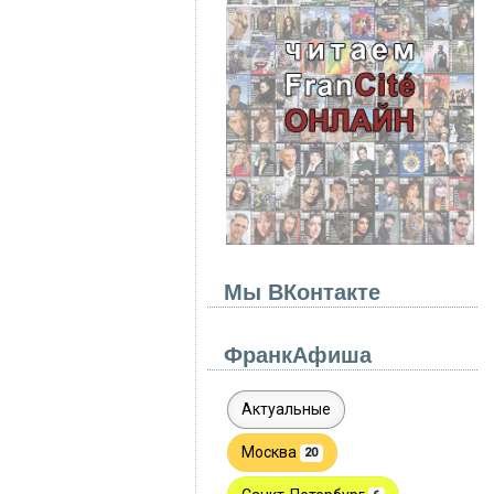
Мы ВКонтакте
ФранкАфиша