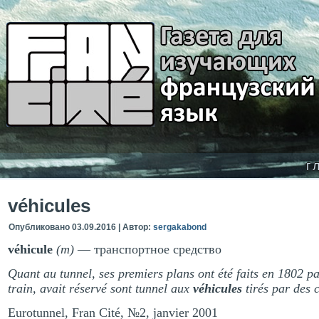
г
véhicules
Опубликовано
03.09.2016
|
Автор:
sergakabond
véhicule
(m)
— транспортное средство
Quant au tunnel, ses premiers plans ont été faits en 1802 p
train, avait réservé sont tunnel aux
véhicules
tirés par des 
Eurotunnel, Fran Cité, №2, janvier 2001