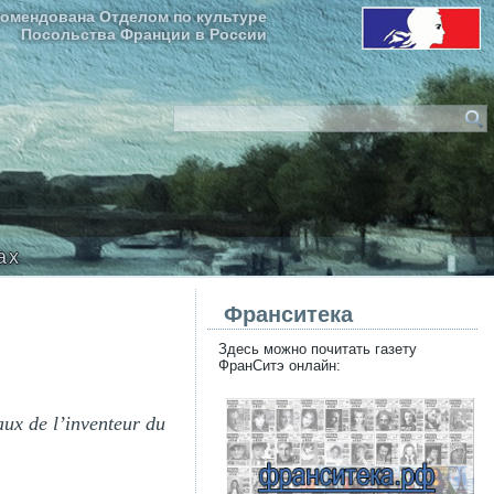
омендована Отделом по культуре
Посольства Франции в России
ax
Франситека
Здесь можно почитать газету
ФранСитэ онлайн:
aux de l’inventeur du