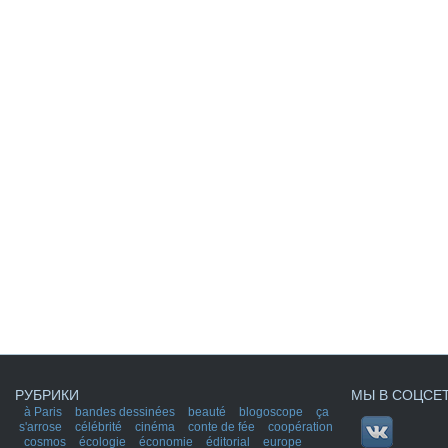
РУБРИКИ
МЫ В СОЦСЕ
à Paris
bandes dessinées
beauté
blogoscope
ça
s'arrose
célébrité
cinéma
conte de fée
coopération
cosmos
écologie
économie
éditorial
europe