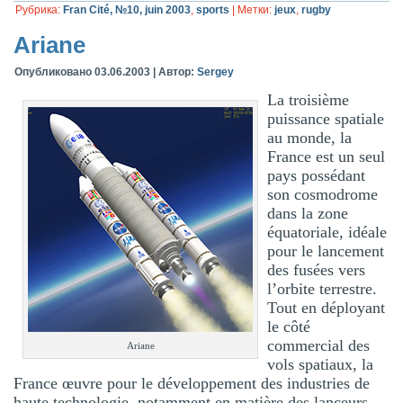
Рубрика:
Fran Cité, №10, juin 2003
,
sports
|
Метки:
jeux
,
rugby
Ariane
Опубликовано
03.06.2003
|
Автор:
Sergey
La troisième
puissance spatiale
au monde, la
France est un seul
pays possédant
son cosmodrome
dans la zone
équatoriale, idéale
pour le lancement
des fusées vers
l’orbite terrestre.
Tout en déployant
le côté
commercial des
Ariane
vols spatiaux, la
France œuvre pour le développement des industries de
haute technologie, notamment en matière des lanceurs