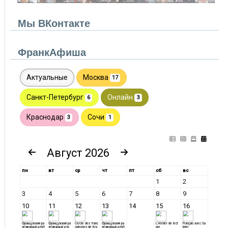
Мы ВКонтакте
ФранкАфиша