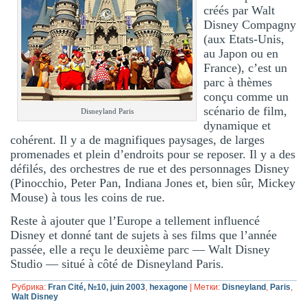
créés par Walt
Disney Compagny
(aux Etats-Unis,
au Japon ou en
France), c’est un
parc à thèmes
conçu comme un
scénario de film,
Disneyland Paris
dynamique et
cohérent. Il y a de magnifiques paysages, de larges
promenades et plein d’endroits pour se reposer. Il y a des
défilés, des orchestres de rue et des personnages Disney
(Pinocchio, Peter Pan, Indiana Jones et, bien sûr, Mickey
Mouse) à tous les coins de rue.
Reste à ajouter que l’Europe a tellement influencé
Disney et donné tant de sujets à ses films que l’année
passée, elle a reçu le deuxième parc — Walt Disney
Studio — situé à côté de Disneyland Paris.
Рубрика:
Fran Cité, №10, juin 2003
,
hexagone
|
Метки:
Disneyland
,
Paris
,
Walt Disney