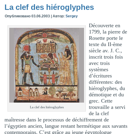
La clef des hiéroglyphes
Опубликовано
03.06.2003
|
Автор:
Sergey
Découverte en
1799, la pierre de
Rosette porte le
texte du II-ème
siècle av. J. C.,
inscrit trois fois
avec trois
systèmes
d’écritures
différentes: des
hiéroglyphes, du
démotique et du
grec. Cette
trouvaille a servi
La clef des hiéroglyphes
de la clef
maîtresse dans le processus de déchiffrement de
l’égyptien ancien, langue restant hermétique aux savants
contemporains. C’est grâce au jeune égyptologue