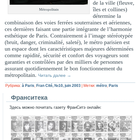
de la ville (fleuve,
îles et collines)
Métropolitain
détermine la
combinaison des voies ferrées souterraines et aériennes,
ces dernières faisant une partie intégrante de l’harmonie
esthétique de Paris. Contrairement à l’image stéréotypée
(bruit, danger, criminalité, saleté), le métro parisien est
un espace dont les caractéristiques majeures déterminées
comme rapidité, sécurité et confort des voyageurs sont
garanties et contrôlées par des milliers de personnes
assurant quotidiennement le bon fonctionnement du
métropolitain.
Читать далее
→
Рубрика:
à Paris
,
Fran Cité, №10, juin 2003
|
Метки:
métro
,
Paris
Франситека
Здесь можно почитать газету ФранСитэ онлайн: