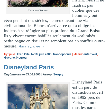
faudrait pas
oublier que des
K comme Kourou
hommes y ont
vécu pendant des siècles, heureux avant que «la
civilisation» des Blancs n’arrive, ce qui a obligé les
Indiens à se réfugier au plus profond du «Grand Bois».
Ils y vivent encore habillés seulement du «calimbé»,
petite pagne en tissu et ne semblent pas en souffrir outre-
mesure.
Читать далее
→
Рубрика:
Fran Cité, №10, juin 2003
,
francophonie
|
Метки:
enfer vert
,
Guyane
,
Kourou
Disneyland Paris
Опубликовано
03.06.2003
|
Автор:
Sergey
Disneyland Paris
est un parc de
distraction ouvert
en 1992 près de
Paris. Comme
tous les parcs