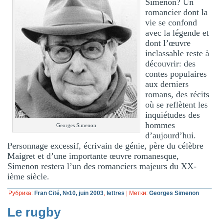
Simenon? Un
romancier dont la
vie se confond
avec la légende et
dont l’œuvre
inclassable reste à
découvrir: des
contes populaires
aux derniers
romans, des récits
où se reflètent les
inquiétudes des
hommes
Georges Simenon
d’aujourd’hui.
Personnage excessif, écrivain de génie, père du célèbre
Maigret et d’une importante œuvre romanesque,
Simenon restera l’un des romanciers majeurs du XX-
ième siècle.
Рубрика:
Fran Cité, №10, juin 2003
,
lettres
|
Метки:
Georges Simenon
Le rugby