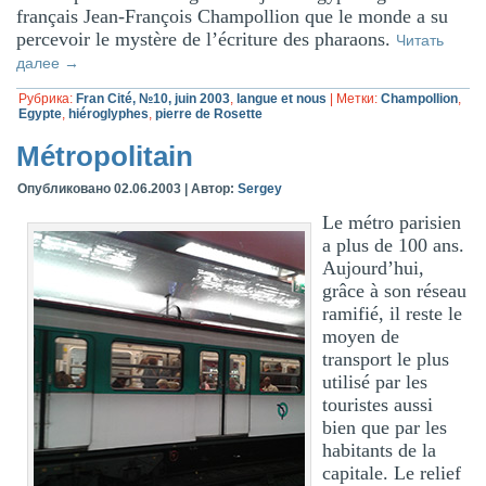
français Jean-François Champollion que le monde a su
percevoir le mystère de l’écriture des pharaons.
Читать
далее
→
Рубрика:
Fran Cité, №10, juin 2003
,
langue et nous
|
Метки:
Champollion
,
Egypte
,
hiéroglyphes
,
pierre de Rosette
Métropolitain
Опубликовано
02.06.2003
|
Автор:
Sergey
Le métro parisien
a plus de 100 ans.
Aujourd’hui,
grâce à son réseau
ramifié, il reste le
moyen de
transport le plus
utilisé par les
touristes aussi
bien que par les
habitants de la
capitale. Le relief