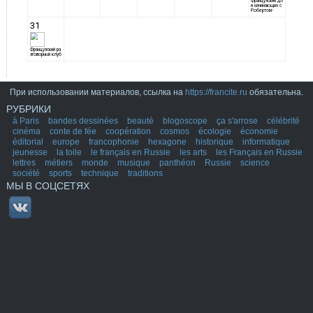
При использовании материалов, ссылка на
https://francite.ru
обязательна.
РУБРИКИ
à Paris
bandes dessinées
beauté
blogoscope
ça s'arrose
célébrité
cinéma
conte de fée
coopération
cosmos
écologie
économie
éditorial
europe
francophonie
hexagone
historique
informatique
jeunesse
la toile
le français en Russie
les arts
les Français en Russie
lettres
métiers
monde
musique
panthéon
Russie
science
société
sports
technique
traditions
МЫ В СОЦСЕТЯХ