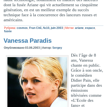
dont la fusée Ariane qui vit actuellement sa cinquième
génération, en est un meilleur exemple du succès
technique face à la concurrence des lanceurs russes et
américains.
Рубрика:
cosmos
,
Fran Cité, №10, juin 2003
|
Метки:
ariane
,
espace
,
fusée
Vanessa Paradis
Опубликовано
03.06.2003
|
Автор:
Sergey
Dès l’âge de 8
ans, Vanessa
chante en public.
Grâce à son oncle,
le comédien
Didier Pain, elle
participe dans des
émissions
télévisées comme
«L’Ecole des
fans» et