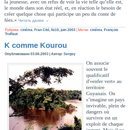
la jeunesse, avec un refus de voir la vie telle qu’elle est,
le monde dans son état réel, et, en réaction le besoin de
créer quelque chose qui participe un peu du conte de
fées.»
Читать далее
→
Рубрика:
cinéma
,
Fran Cité, №10, juin 2003
|
Метки:
cinéma
,
François
Truffaut
K comme Kourou
Опубликовано
03.06.2003
|
Автор:
Sergey
On associe
souvent le
qualificatif
d'»enfer vert» au
territoire
Guyanais. On
s’imagine un pays
invivable, plein de
dangers où
survivre est un
exploit de chaque
instant. Mais il ne