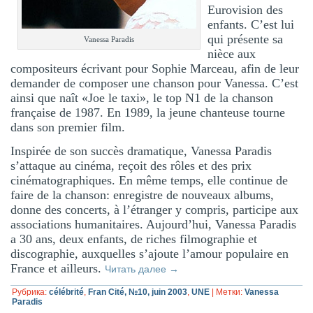
Eurovision des
enfants. C’est lui
qui présente sa
Vanessa Paradis
nièce aux
compositeurs écrivant pour Sophie Marceau, afin de leur
demander de composer une chanson pour Vanessa. C’est
ainsi que naît «Joe le taxi», le top N1 de la chanson
française de 1987. En 1989, la jeune chanteuse tourne
dans son premier film.
Inspirée de son succès dramatique, Vanessa Paradis
s’attaque au cinéma, reçoit des rôles et des prix
cinématographiques. En même temps, elle continue de
faire de la chanson: enregistre de nouveaux albums,
donne des concerts, à l’étranger y compris, participe aux
associations humanitaires. Aujourd’hui, Vanessa Paradis
a 30 ans, deux enfants, de riches filmographie et
discographie, auxquelles s’ajoute l’amour populaire en
France et ailleurs.
Читать далее
→
Рубрика:
célébrité
,
Fran Cité, №10, juin 2003
,
UNE
|
Метки:
Vanessa
Paradis