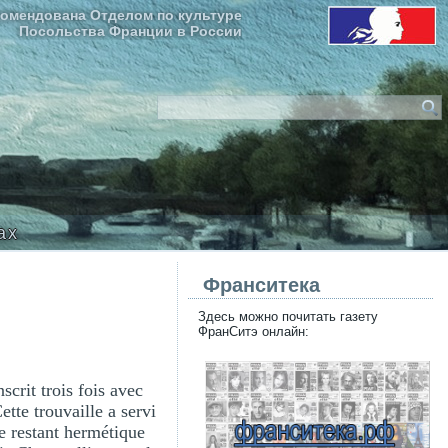
омендована Отделом по культуре
Посольства Франции в России
ax
Франситека
Здесь можно почитать газету
ФранСитэ онлайн:
scrit trois fois avec
tte trouvaille a servi
e restant hermétique