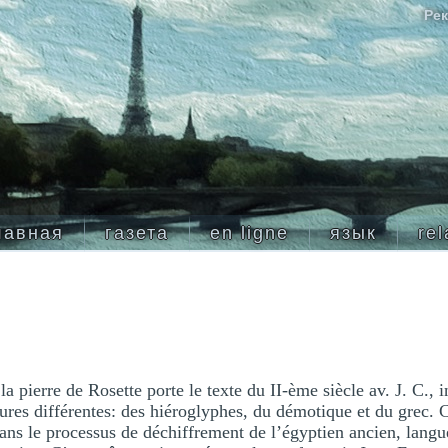
Рек
лавная
газета
en ligne
язык
rel
 pierre de Rosette porte le texte du II-ème siècle av. J. C., in
tures différentes: des hiéroglyphes, du démotique et du grec. Ce
dans le processus de déchiffrement de l’égyptien ancien, langu