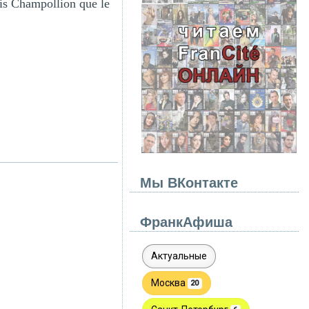
ois Champollion que le
Мы ВКонтакте
ФранкАфиша