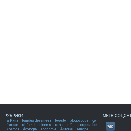
РУБРИКИ
МЫ В СОЦСЕ
à Paris
bandes dessinées
beauté
blogoscope
ça
s'arrose
célébrité
cinéma
conte de fée
coopération
cosmos
écologie
économie
éditorial
europe