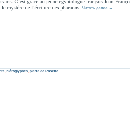
rains. C’est grâce au jeune égyptologue français Jean-Franç
 le mystère de l’écriture des pharaons.
Читать далее
→
pte
,
hiéroglyphes
,
pierre de Rosette