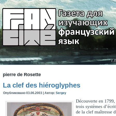
г
pierre de Rosette
La clef des hiéroglyphes
Опубликовано
03.06.2003
|
Автор:
Sergey
Découverte en 1799, la
trois systèmes d’écri
de la clef maîtresse 