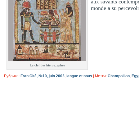
aux savants contempo
monde a su percevoir
La clef des hiéroglyphes
Рубрика:
Fran Cité, №10, juin 2003
,
langue et nous
|
Метки:
Champollion
,
Egy