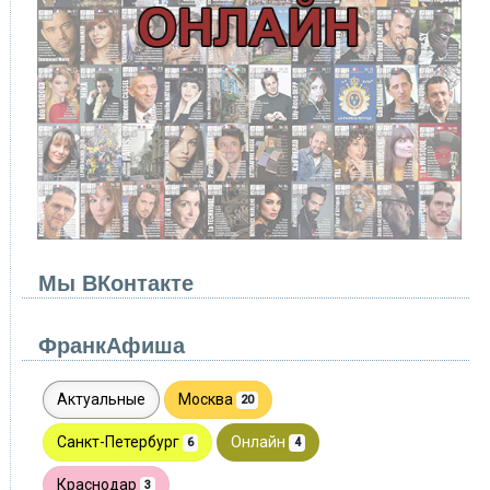
Мы ВКонтакте
ФранкАфиша