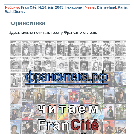
Рубрика:
Fran Cité, №10, juin 2003
,
hexagone
|
Метки:
Disneyland
,
Paris
,
Walt Disney
Франситека
Здесь можно почитать газету ФранСитэ онлайн: