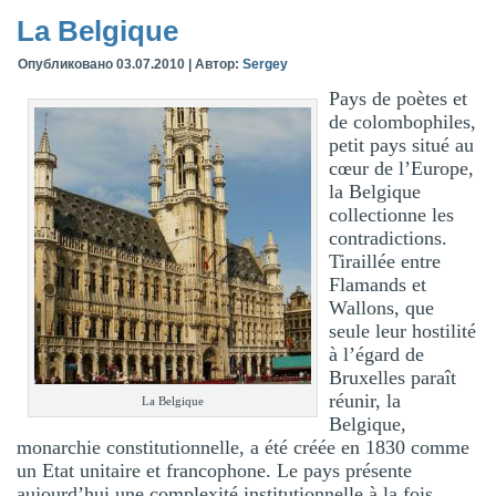
La Belgique
Опубликовано
03.07.2010
|
Автор:
Sergey
Pays de poètes et
de colombophiles,
petit pays situé au
cœur de l’Europe,
la Belgique
collectionne les
contradictions.
Tiraillée entre
Flamands et
Wallons, que
seule leur hostilité
à l’égard de
Bruxelles paraît
réunir, la
La Belgique
Belgique,
monarchie constitutionnelle, a été créée en 1830 comme
un Etat unitaire et francophone. Le pays présente
aujourd’hui une complexité institutionnelle à la fois