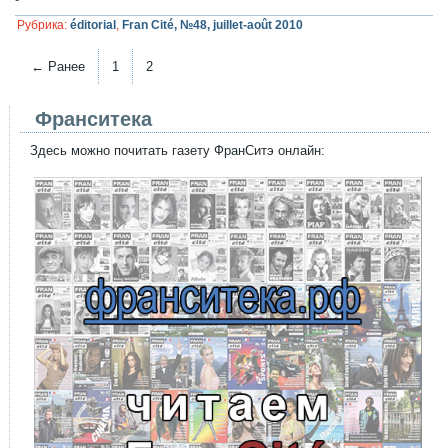
Рубрика:
éditorial
,
Fran Cité, №48, juillet-août 2010
← Ранее
1
2
Франситека
Здесь можно почитать газету ФранСитэ онлайн: