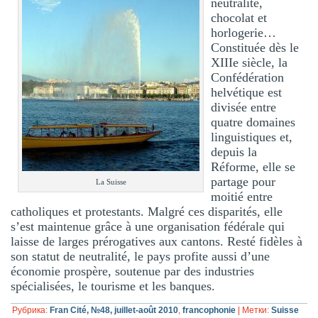
neutralité,
chocolat et
horlogerie…
Constituée dès le
XIIIe siècle, la
Confédération
helvétique est
divisée entre
quatre domaines
linguistiques et,
depuis la
Réforme, elle se
partage pour
La Suisse
moitié entre
catholiques et protestants. Malgré ces disparités, elle
s’est maintenue grâce à une organisation fédérale qui
laisse de larges prérogatives aux cantons. Resté fidèles à
son statut de neutralité, le pays profite aussi d’une
économie prospère, soutenue par des industries
spécialisées, le tourisme et les banques.
Рубрика:
Fran Cité, №48, juillet-août 2010
,
francophonie
|
Метки:
Suisse