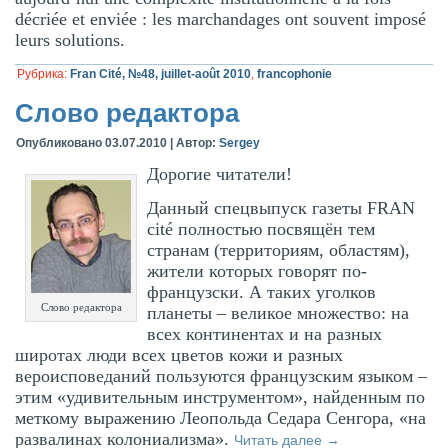
décriée et enviée : les marchandages ont souvent imposé
leurs solutions.
Рубрика:
Fran Cité, №48, juillet-août 2010
,
francophonie
Слово редактора
Опубликовано
03.07.2010
|
Автор:
Sergey
Дорогие читатели!
Данный спецвыпуск газеты FRAN
cité полностью посвящён тем
странам (территориям, областям),
жители которых говорят по-
французски. А таких уголков
Слово редактора
планеты – великое множество: на
всех континентах и на разных
широтах люди всех цветов кожи и разных
вероисповеданий пользуются французским языком –
этим «удивительным инструментом», найденным по
меткому выражению Леопольда Седара Сенгора, «на
развалинах колониализма».
Читать далее
→