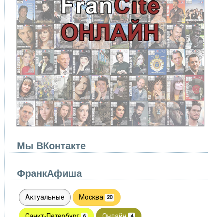
Мы ВКонтакте
ФранкАфиша