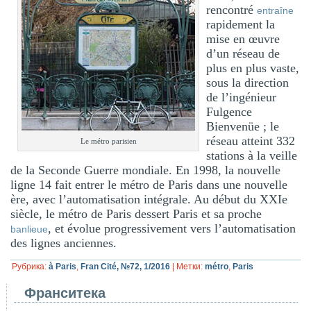
rencontré
entraîne
rapidement la
mise en œuvre
d’un réseau de
plus en plus vaste,
sous la direction
de l’ingénieur
Fulgence
Bienvenüe ; le
réseau atteint 332
Le métro parisien
stations à la veille
de la Seconde Guerre mondiale. En 1998, la nouvelle
ligne 14 fait entrer le métro de Paris dans une nouvelle
ère, avec l’automatisation intégrale. Au début du
XXI
e
siècle, le métro de Paris dessert Paris et sa proche
, et évolue progressivement vers l’automatisation
banlieue
des lignes anciennes.
Рубрика:
à Paris
,
Fran Cité, №72, 1/2016
|
Метки:
métro
,
Paris
Франситека