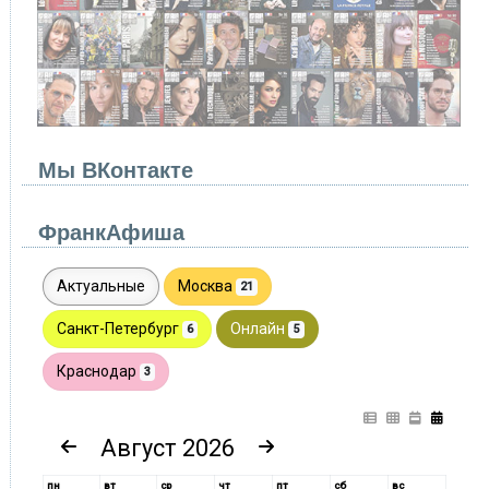
Мы ВКонтакте
ФранкАфиша