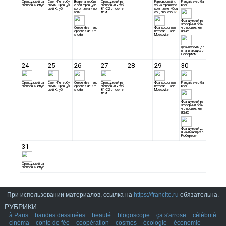
При использовании материалов, ссылка на
https://francite.ru
обязательна.
РУБРИКИ
à Paris
bandes dessinées
beauté
blogoscope
ça s'arrose
célébrité
cinéma
conte de fée
coopération
cosmos
écologie
économie