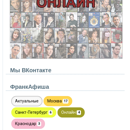
Мы ВКонтакте
ФранкАфиша