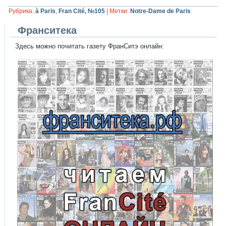
Рубрика:
à Paris
,
Fran Cité, №105
|
Метки:
Notre-Dame de Paris
Франситека
Здесь можно почитать газету ФранСитэ онлайн: