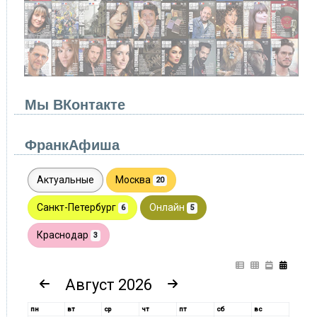
Мы ВКонтакте
ФранкАфиша