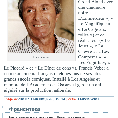
Grand Blond avec
une chaussure
noire », «
L’Emmerdeur », «
Le Magnifique »,
« La Cage aux
folles ») et de
réalisateur (« Le
Jouet », « La
Chèvre », « Les
Compères », «
Francis Veber
Les Fugitifs », «
Le Placard » et « Le Dîner de cons »), Francis Veber a
donné au cinéma français quelques-uns de ses plus
grands succès comiques. Installé à Los Angeles et
membre de l’Académie des Oscars, il garde un œil
aiguisé sur la production nationale.
Рубрика:
cinéma
,
Fran Cité, №66, 3/2014
|
Метки:
Francis Veber
Франситека
Здесь можно почитать газету ФранСитэ онлайн: