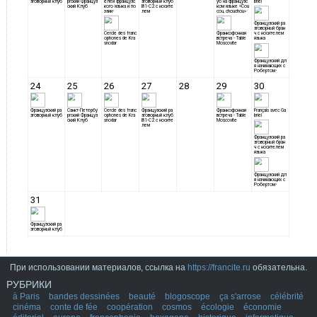
При использовании материалов, ссылка на
https://francite.ru
обязательна.
РУБРИКИ
à Paris
bandes dessinées
beauté
blogoscope
ça s'arrose
célébrité
cinéma
conte de fée
coopération
cosmos
écologie
économie