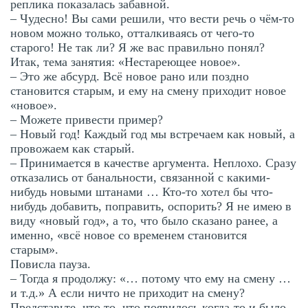
реплика показалась забавной.
– Чудесно! Вы сами решили, что вести речь о чём-то
новом можно только, отталкиваясь от чего-то
старого! Не так ли? Я же вас правильно понял?
Итак, тема занятия: «Нестареющее новое».
– Это же абсурд. Всё новое рано или поздно
становится старым, и ему на смену приходит новое
«новое».
– Можете привести пример?
– Новый год! Каждый год мы встречаем как новый, а
провожаем как старый.
– Принимается в качестве аргумента. Неплохо. Сразу
отказались от банальности, связанной с какими-
нибудь новыми штанами … Кто-то хотел бы что-
нибудь добавить, поправить, оспорить? Я не имею в
виду «новый год», а то, что было сказано ранее, а
именно, «всё новое со временем становится
старым».
Повисла пауза.
– Тогда я продолжу: «… потому что ему на смену …
и т.д.» А если ничто не приходит на смену?
Представьте, что то, что появилось когда-то и было