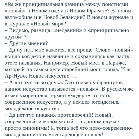
чём же принципиальная разница между понятиями
«новый» в Новом годе и в Новом Орлеане? В новом
автомобиле и в Новой Зеландии? В новом журнале и
в журнале «Новый мир»?
– Видимо, разница: «недавний» и «принципиально
другой»?
– Другие мнения?
– Да ну нет, мне кажется, всё проще. Слово «новый»
вошло когда-то в название и сохранилось как часть
этого названия. Например, Новый мост в Париже,
который на самом деле старейший мост города. Или
Ар-Нуво, Новое искусство …
– А вот тут загвоздочка. Это только у французов
данное искусство называется «новым». В русском же
языке укоренился термин «модерн», то есть
современное искусство, а у немцев югендстиль –
молодёжное искусство.
– Да нет тут никаких противоречий! Новый,
современный и молодёжный – в данном случае
просто синонимы! И тогда всё что ново-современно-
молодёжно и есть «нестареющее новое»!