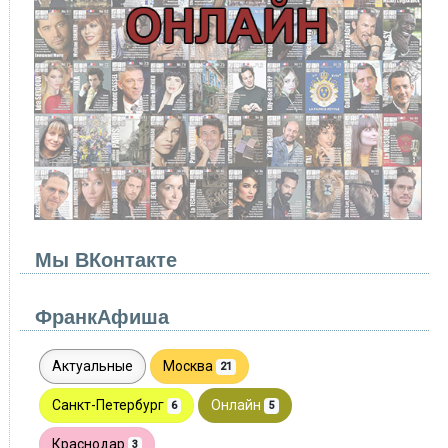
Мы ВКонтакте
ФранкАфиша