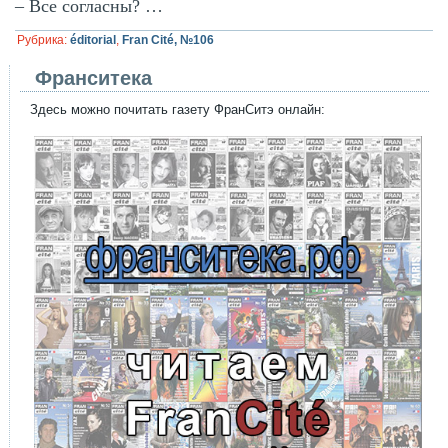
– Все согласны? …
Рубрика:
éditorial
,
Fran Cité, №106
Франситека
Здесь можно почитать газету ФранСитэ онлайн: