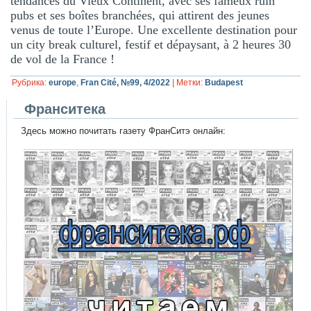
tendances du Vieux Continent, avec ses fameux ruin
pubs et ses boîtes branchées, qui attirent des jeunes
venus de toute l’Europe. Une excellente destination pour
un city break culturel, festif et dépaysant, à 2 heures 30
de vol de la France !
Рубрика:
europe
,
Fran Cité, №99, 4/2022
|
Метки:
Budapest
Франситека
Здесь можно почитать газету ФранСитэ онлайн: