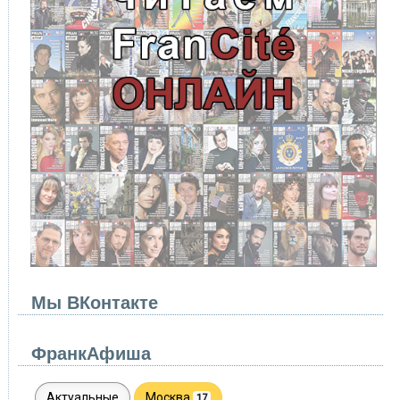
Мы ВКонтакте
ФранкАфиша