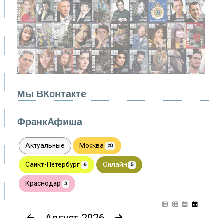
Мы ВКонтакте
ФранкАфиша