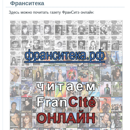
Франситека
Здесь можно почитать газету ФранСитэ онлайн: