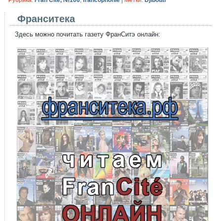
Рубрика:
Fran Cité, №106
,
francophonie
|
Метки:
Djibouti
Франситека
Здесь можно почитать газету ФранСитэ онлайн: