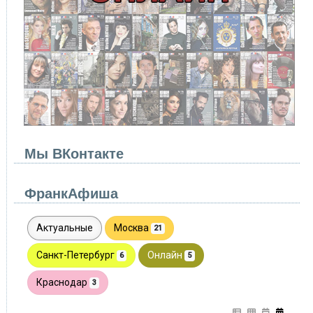
Мы ВКонтакте
ФранкАфиша