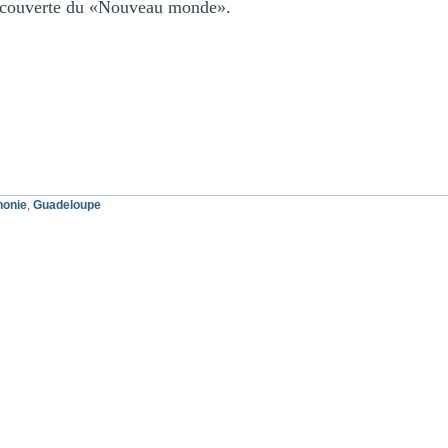
découverte du «Nouveau monde».
honie
,
Guadeloupe