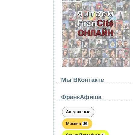
Мы ВКонтакте
ФранкАфиша