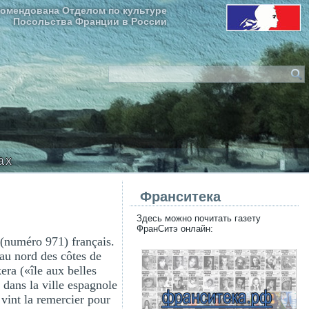
омендована Отделом по культуре
Посольства Франции в России
ax
Франситека
Здесь можно почитать газету
ФранСитэ онлайн:
 (numéro 971) français.
au nord des côtes de
ra («île aux belles
dans la ville espagnole
vint la remercier pour