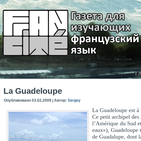
г
La Guadeloupe
Опубликовано
03.02.2009
|
Автор:
Sergey
La Guadeloupe est à 
Ce petit archipel des
l’Amérique du Sud et
eaux»), Guadeloupe t
de Guadalupe, dont la