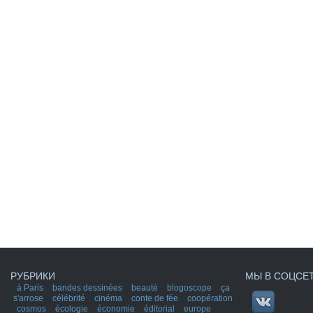
РУБРИКИ
МЫ В СОЦСЕ
à Paris
bandes dessinées
beauté
blogoscope
ça
s'arrose
célébrité
cinéma
conte de fée
coopération
cosmos
écologie
économie
éditorial
europe