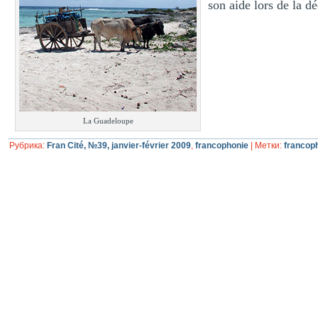
son aide lors de la 
La Guadeloupe
Рубрика:
Fran Cité, №39, janvier-février 2009
,
francophonie
|
Метки:
francop