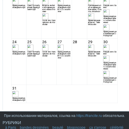
При использовании материалов, ссылка на
https://francite.ru
обязательна.
РУБРИКИ
à Paris
bandes dessinées
beauté
blogoscope
ça s'arrose
célébrité