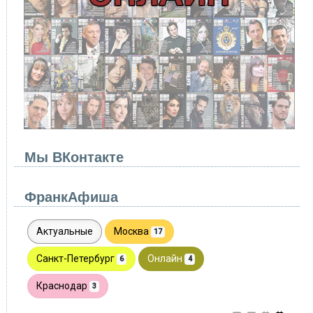
Мы ВКонтакте
ФранкАфиша