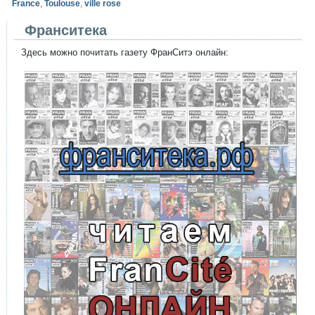
France
,
Toulouse
,
ville rose
Франситека
Здесь можно почитать газету ФранСитэ онлайн: