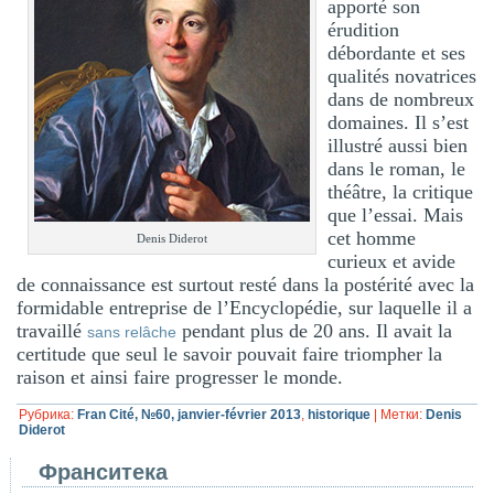
apporté son
érudition
débordante et ses
qualités novatrices
dans de nombreux
domaines. Il s’est
illustré aussi bien
dans le roman, le
théâtre, la critique
que l’essai. Mais
cet homme
Denis Diderot
curieux et avide
de connaissance est surtout resté dans la postérité avec la
formidable entreprise de l’Encyclopédie, sur laquelle il a
travaillé
pendant plus de 20 ans. Il avait la
sans relâche
certitude que seul le savoir pouvait faire triompher la
raison et ainsi faire progresser le monde.
Рубрика:
Fran Cité, №60, janvier-février 2013
,
historique
|
Метки:
Denis
Diderot
Франситека