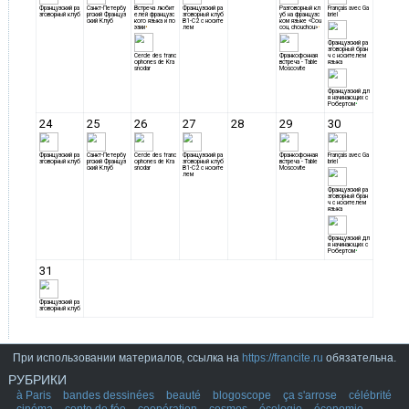
При использовании материалов, ссылка на
https://francite.ru
обязательна.
РУБРИКИ
à Paris
bandes dessinées
beauté
blogoscope
ça s'arrose
célébrité