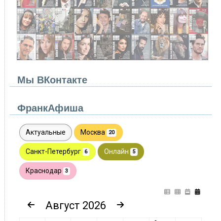
Мы ВКонтакте
ФранкАфиша