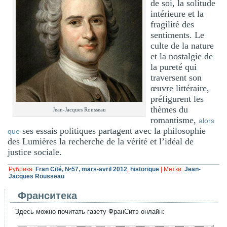
de soi, la solitude
intérieure et la
fragilité des
sentiments. Le
culte de la nature
et la nostalgie de
la pureté qui
traversent son
œuvre littéraire,
préfigurent les
thèmes du
Jean-Jacques Rousseau
romantisme,
alors
ses essais politiques partagent avec la philosophie
que
des Lumières la recherche de la vérité et l’idéal de
justice sociale.
Рубрика:
Fran Cité, №57, mars-avril 2012
,
historique
|
Метки:
Jean-
Jacques Rousseau
Франситека
Здесь можно почитать газету ФранСитэ онлайн: