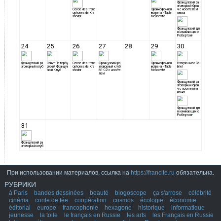
При использовании материалов, ссылка на
https://francite.ru
обязательна.
РУБРИКИ
à Paris
bandes dessinées
beauté
blogoscope
ça s'arrose
célébrité
cinéma
conte de fée
coopération
cosmos
écologie
économie
éditorial
europe
francophonie
hexagone
historique
informatique
jeunesse
la toile
le français en Russie
les arts
les Français en Russie