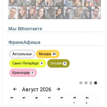
Мы ВКонтакте
ФранкАфиша