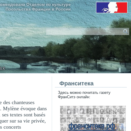
омендована Отделом по культуре
Посольства Франции в России
ax
Франситека
Здесь можно почитать газету
ФранСитэ онлайн:
e des chanteuses
te. Mylène évoque dans
 ses textes sont basés
uer sur sa vie privée,
es concerts