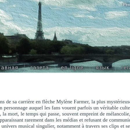
Рек
лавная
газета
en ligne
язык
rel
ns de sa carrière en flèche Mylène Farmer, la plus mystérieus
un personnage auquel les fans vouent parfois un véritable cul
 la mort, le temps qui passe, souvent empreint de mélancolie,
pparaissant rarement dans les médias et refusant de communiq
n univers musical singulier, notamment à travers ses clips et s