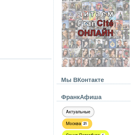
Мы ВКонтакте
ФранкАфиша