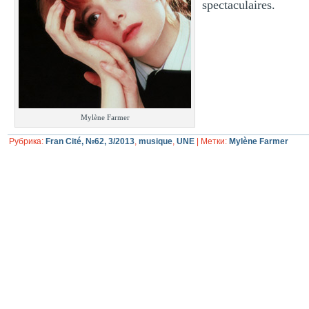
spectaculaires.
Mylène Farmer
Рубрика:
Fran Cité, №62, 3/2013
,
musique
,
UNE
|
Метки:
Mylène Farmer