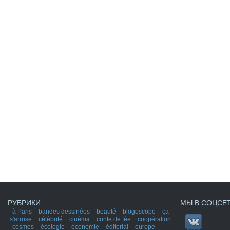
РУБРИКИ
МЫ В СОЦСЕ
à Paris
bandes dessinées
beauté
blogoscope
ça
s'arrose
célébrité
cinéma
conte de fée
coopération
cosmos
écologie
économie
éditorial
europe