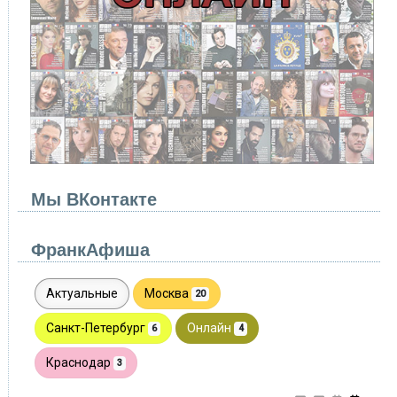
Мы ВКонтакте
ФранкАфиша