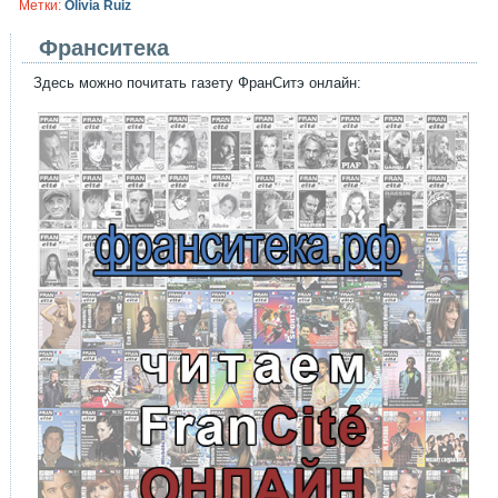
Метки:
Olivia Ruiz
Франситека
Здесь можно почитать газету ФранСитэ онлайн: