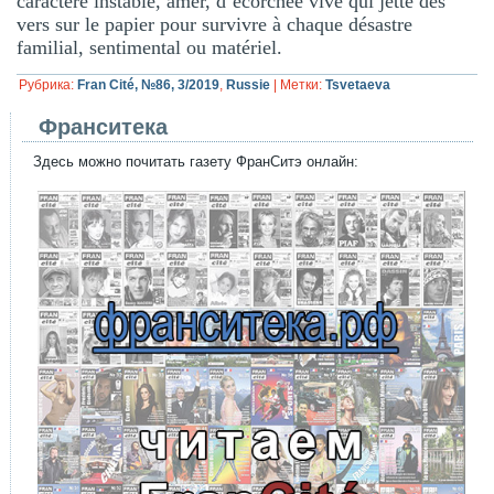
caractère instable, amer, d’écorchée vive qui jette des
vers sur le papier pour survivre à chaque désastre
familial, sentimental ou matériel.
Рубрика:
Fran Cité, №86, 3/2019
,
Russie
|
Метки:
Tsvetaeva
Франситека
Здесь можно почитать газету ФранСитэ онлайн: