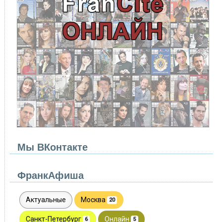
Мы ВКонтакте
ФранкАфиша