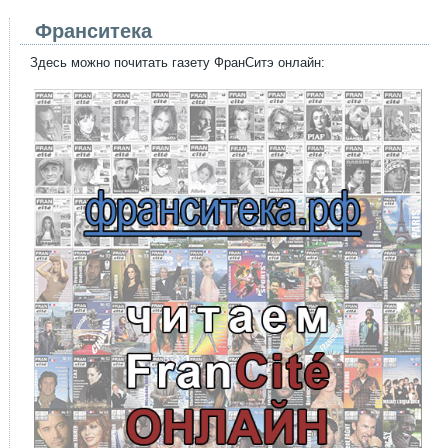
Франситека
Здесь можно почитать газету ФранСитэ онлайн: