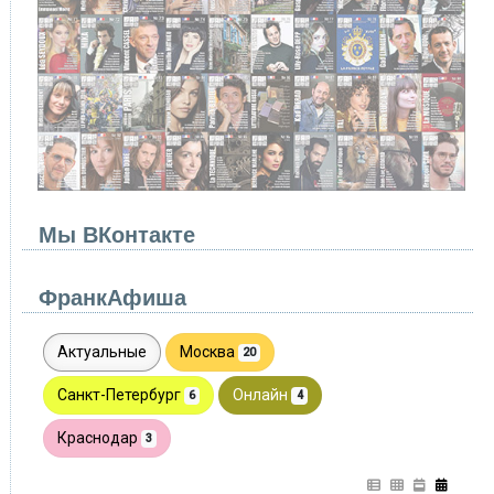
Мы ВКонтакте
ФранкАфиша