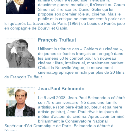
deuxième guerre mondiale, il s’inscrit au Cours
Simon où il rencontre Daniel Gélin qui lui
propose son premier rôle au cinéma. Mais le
public et la critique ne commencent à parler de
lui qu’après La traversée de Paris (1956) où Louis de Funès joue
en compagnie de Bourvil et Gabin.
François Truffaut
Utilisant la tribune des « Cahiers du cinéma »,
de jeunes cinéastes français ont engagé dans
les années 50 le combat pour un nouveau
cinéma : libre, intellectuel, moralement parlant.
C’était la Nouvelle Vague, le mouvement
cinématographique enrichi par plus de 20 films
de François Truffaut.
Jean-Paul Belmondo
Le 9 avril 2008, Jean-Paul Belmondo a célébré
son 75-e anniversaire. Né dans une famille
artistique (son père était sculpteur et sa mère
artiste-peintre), Jean-Paul rêvait toujours du
métier d’acteur du cinéma. Après avoir terminé
brillamment le Conservatoire National
Supérieur d’Art Dramatique de Paris, Belmondo a débuté à
l’écran.