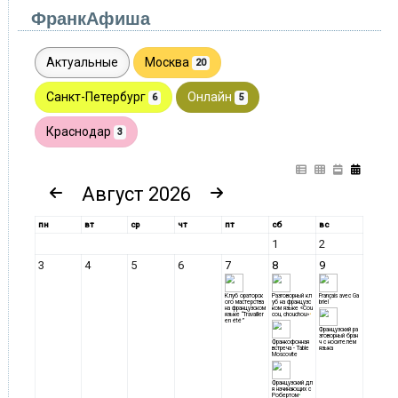
ФранкАфиша