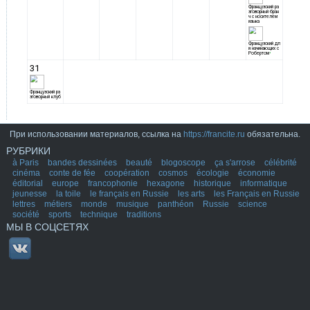
При использовании материалов, ссылка на
https://francite.ru
обязательна.
РУБРИКИ
à Paris
bandes dessinées
beauté
blogoscope
ça s'arrose
célébrité
cinéma
conte de fée
coopération
cosmos
écologie
économie
éditorial
europe
francophonie
hexagone
historique
informatique
jeunesse
la toile
le français en Russie
les arts
les Français en Russie
lettres
métiers
monde
musique
panthéon
Russie
science
société
sports
technique
traditions
МЫ В СОЦСЕТЯХ