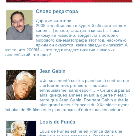
Слово редактора
Дорогие читатели!
2009 год объявлен в Курской области «годом
кино»… (точнее, «театра и кино»)… Пока
никому не известно, войдёт ли в историю
мирового кинематографа этот год, насколько
ярким он окажется, какие звёзды он зажжёт. А
вот то, что 2009Й — это год пятидесятилетия знаковых
кинособытий, это факт!
Jean Gabin
« Je suis monté sur les planches à contrecœur.
J’ai tourné mes premiers films sans
enthousiasme, sans espoir… » Celui qui parlait
ainsi quelques années avant la guerre n’était
autre que Jean Gabin. Pourtant Gabin a été le
plus grand acteur français du XXe siècle ayant
fait plus de 95 films et le plus français d’entre tous les acteurs.
Louis de Funès
Louis de Funès est né en France dans une
famille d’origine espagnole. Pendant la