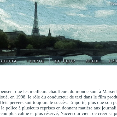
Рек
лавная
газета
en ligne
язык
rel
 pensent que les meilleurs chauffeurs du monde sont à Marseil
oué, en 1998, le rôle du conducteur de taxi dans le film pro
effets pervers suit toujours le succès. Emporté, plus que son p
r la police à plusieurs reprises en donnant matière aux journali
venu plus calme et plus réservé, Naceri qui vient de créer sa p