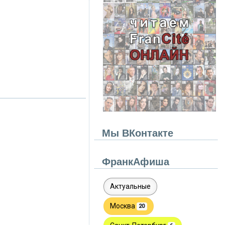
Мы ВКонтакте
ФранкАфиша