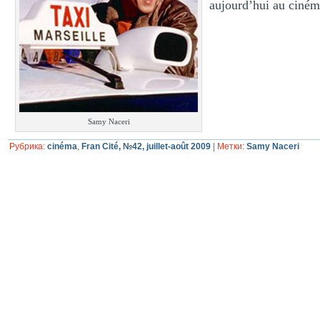
aujourd’hui au cinéma
Samy Naceri
Рубрика:
cinéma
,
Fran Cité, №42, juillet-août 2009
|
Метки:
Samy Naceri