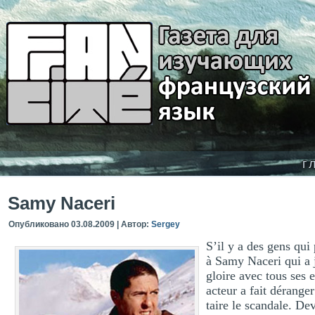
г
Samy Naceri
Опубликовано
03.08.2009
|
Автор:
Sergey
S’il y a des gens qui
à Samy Naceri qui a j
gloire avec tous ses 
acteur a fait dérange
taire le scandale. De