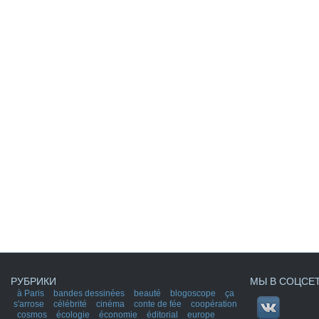
РУБРИКИ
МЫ В СОЦСЕ
à Paris
bandes dessinées
beauté
blogoscope
ça
s'arrose
célébrité
cinéma
conte de fée
coopération
cosmos
écologie
économie
éditorial
europe