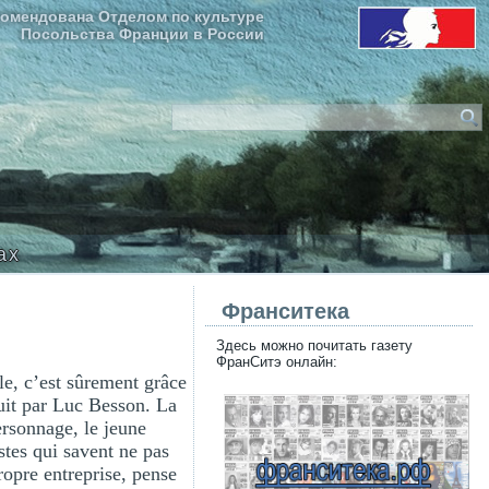
омендована Отделом по культуре
Посольства Франции в России
ax
Франситека
Здесь можно почитать газету
ФранСитэ онлайн:
le, c’est sûrement grâce
duit par Luc Besson. La
ersonnage, le jeune
stes qui savent ne pas
ropre entreprise, pense