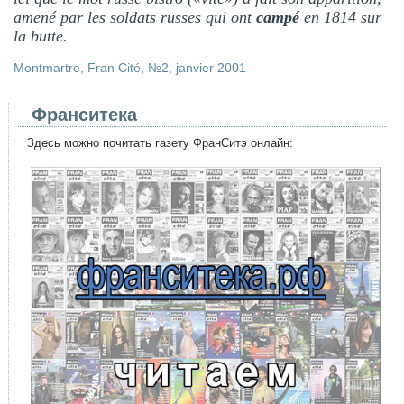
amené par les soldats russes qui ont
campé
en 1814 sur
la butte.
Montmartre, Fran Cité, №2, janvier 2001
Франситека
Здесь можно почитать газету ФранСитэ онлайн: