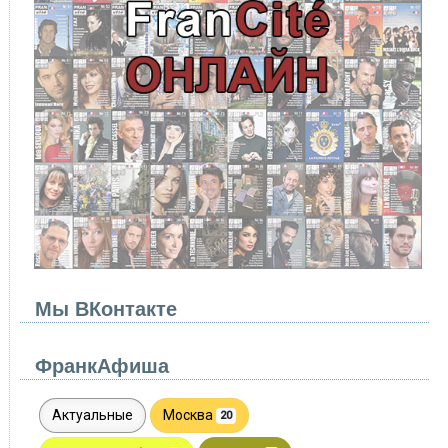
Мы ВКонтакте
ФранкАфиша