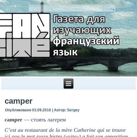
camper
Опубликовано
03.09.2016
|
Автор:
Sergey
camper
— стоять лагерем
C’est au restaurant de la mère Catherine qui se trouve
ici que le mot russe bistro («vite») a fait son apparition,