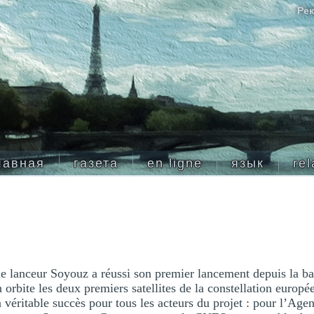
Рек
лавная
газета
en ligne
язык
rel
le lanceur Soyouz a réussi son premier lancement depuis la b
n orbite les deux premiers satellites de la constellation europ
un véritable succès pour tous les acteurs du projet : pour l’Age