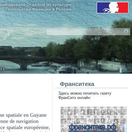
омендована Отделом по культуре
Посольства Франции в России
ax
Франситека
Здесь можно почитать газету
ФранСитэ онлайн:
ase spatiale en Guyane
éenne de navigation
nce spatiale européenne,