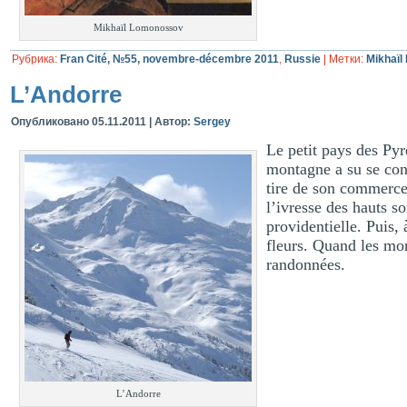
Mikhaïl Lomonossov
Рубрика:
Fran Cité, №55, novembre-décembre 2011
,
Russie
|
Метки:
Mikhaï
L’Andorre
Опубликовано
05.11.2011
|
Автор:
Sergey
Le petit pays des Pyr
montagne a su se con
tire de son commerce. 
l’ivresse des hauts 
providentielle. Puis,
fleurs. Quand les mon
randonnées.
L’Andorre