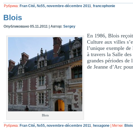
Рубрика:
Fran Cité, №55, novembre-décembre 2011
,
francophonie
Blois
Опубликовано
05.11.2011
|
Автор:
Sergey
En 1986, Blois reçoit 
Culture aux villes s’
l’unique exemple de 
à travers la Salle de
grandes périodes de l
de Jeanne d’Arc pour 
Blois
Рубрика:
Fran Cité, №55, novembre-décembre 2011
,
hexagone
|
Метки:
Blois