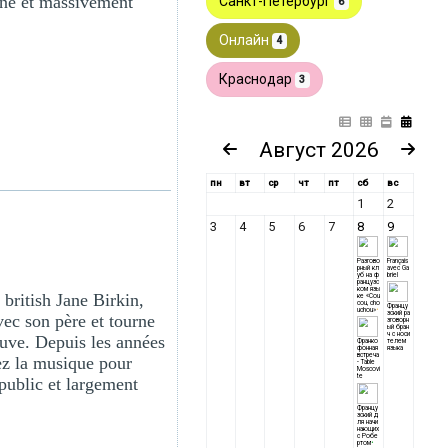
one et massivement
british Jane Birkin,
vec son père et tourne
euve. Depuis les années
ez la musique pour
 public et largement