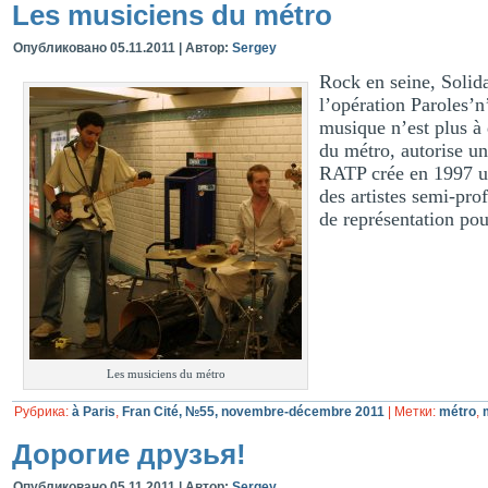
Les musiciens du métro
Опубликовано
05.11.2011
|
Автор:
Sergey
Rock en seine, Solid
l’opération Paroles’
musique n’est plus à
du métro, autorise un
RATP
crée en 1997 u
des artistes semi-pro
de représentation pou
Les musiciens du métro
Рубрика:
à Paris
,
Fran Cité, №55, novembre-décembre 2011
|
Метки:
métro
,
Дорогие друзья!
Опубликовано
05.11.2011
|
Автор:
Sergey