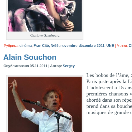
Charlotte Gainsbourg
Рубрика:
cinéma
,
Fran Cité, №55, novembre-décembre 2011
,
UNE
|
Метки:
C
Alain Souchon
Опубликовано
05.11.2011
|
Автор:
Sergey
Les bobos de l’âme, S
Paris juste après la 
L’adolescent a 15 ans
premières chansons v
abordé dans son réper
prend dans sa bouche
musiques de grande 