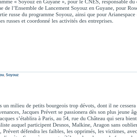
ramme « Soyouz en Guyane », pour le
CNES
, responsable du
ique de l’Ensemble de Lancement Soyouz en Guyane, pour Ros
partie russe du programme Soyouz, ainsi que pour Arianespace 
es russes et coordonné les activités des entreprises.
ou
,
Soyouz
s un milieu de petits bourgeois trop dévots, dont il ne cesser
venances, Jacques Prévert se passionera dès son plus jeune âge
acques s’établira à Paris, au 54, rue du Château qui sera bient
iste auquel participent Desnos, Malkine, Aragon sans oublier 
, Prévert défendra les faibles, les opprimés, les victimes, ave