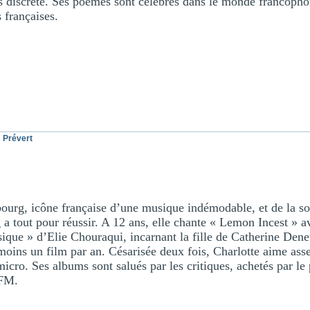
s discrète. Ses poèmes sont célèbres dans le monde francoph
 françaises.
 Prévert
ourg, icône française d’une musique indémodable, et de la so 
a tout pour réussir. A 12 ans, elle chante « Lemon Incest » a
sique » d’Elie Chouraqui, incarnant la fille de Catherine Den
moins un film par an. Césarisée deux fois, Charlotte aime ass
micro. Ses albums sont salués par les critiques, achetés par le
 FM.