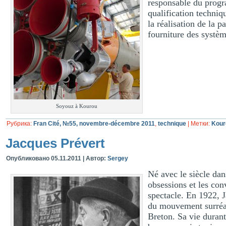
responsable du prog
qualification techn
la réalisation de la 
fourniture des systèm
Soyouz à Kourou
Рубрика:
Fran Cité, №55, novembre-décembre 2011
,
technique
|
Метки:
Kour
Jacques Prévert
Опубликовано
05.11.2011
|
Автор:
Sergey
Né avec le siècle dan
obsessions et les con
spectacle. En 1922, J
du mouvement surréal
Breton. Sa vie durant