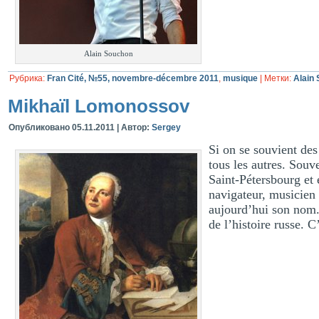
Alain Souchon
Рубрика:
Fran Cité, №55, novembre-décembre 2011
,
musique
|
Метки:
Alain
Mikhaïl Lomonossov
Опубликовано
05.11.2011
|
Автор:
Sergey
Si on se souvient de
tous les autres. Souv
Saint-Pétersbourg et 
navigateur, musicien 
aujourd’hui son nom. 
de l’histoire russe. C