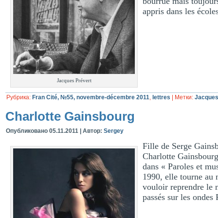
bourrue mais toujour
appris dans les écoles
Jacques Prévert
Рубрика:
Fran Cité, №55, novembre-décembre 2011
,
lettres
|
Метки:
Jacques
Charlotte Gainsbourg
Опубликовано
05.11.2011
|
Автор:
Sergey
Fille de Serge Gainsb
Charlotte Gainsbourg 
dans « Paroles et mu
1990, elle tourne au 
vouloir reprendre le 
passés sur les ondes