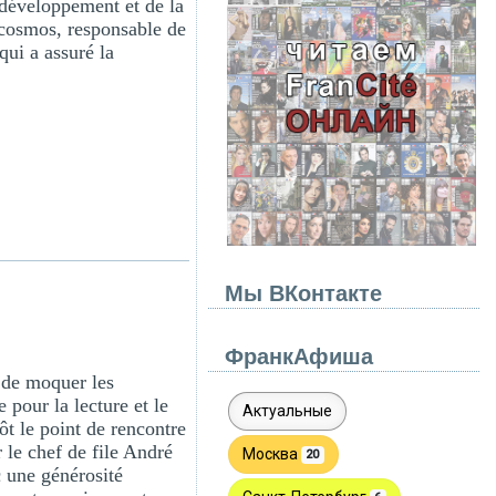
 développement et de la
cosmos, responsable de
qui a assuré la
Мы ВКонтакте
ФранкАфиша
a de moquer les
 pour la lecture et le
ôt le point de rencontre
le chef de file André
c une générosité