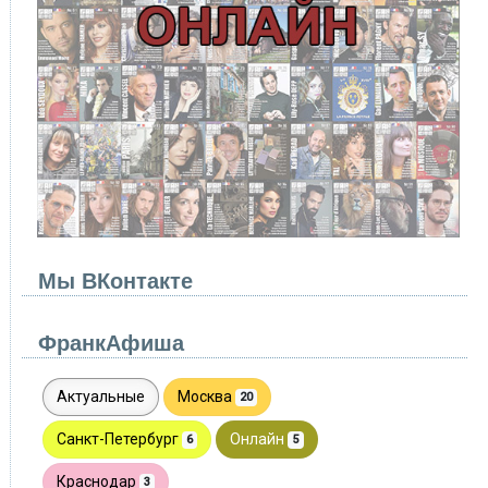
Мы ВКонтакте
ФранкАфиша