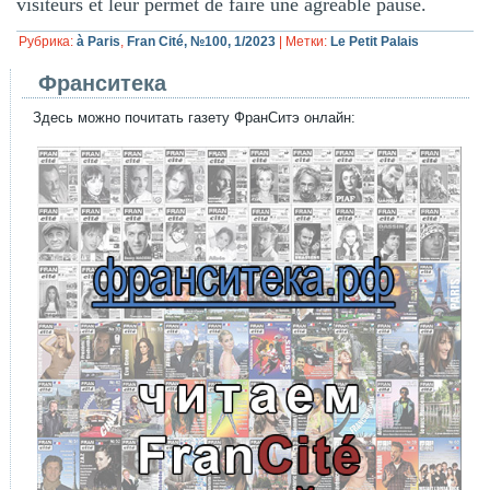
visiteurs et leur permet de faire une agréable pause.
Рубрика:
à Paris
,
Fran Cité, №100, 1/2023
|
Метки:
Le Petit Palais
Франситека
Здесь можно почитать газету ФранСитэ онлайн: