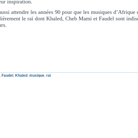
eur inspiration.
 aussi attendre les années 90 pour que les musiques d’Afriqu
ulièrement le raï dont Khaled, Cheb Mami et Faudel sont indis
rs.
,
Faudel
,
Khaled
,
musique
,
raï