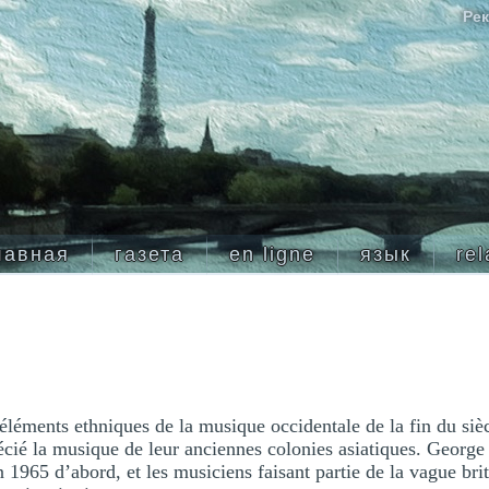
Рек
лавная
газета
en ligne
язык
rel
éléments ethniques de la musique occidentale de la fin du sièc
écié la musique de leur anciennes colonies asiatiques. George
en 1965 d’abord, et les musiciens faisant partie de la vague br