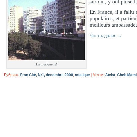
surtout, y ont puisé l
En France, il a fallu
populaires, et partic
meilleurs ambassadeu
Читать далее
→
La musique raï
Рубрика:
Fran Cité, №1, décembre 2000
,
musique
|
Метки:
Aïcha
,
Cheb Mami