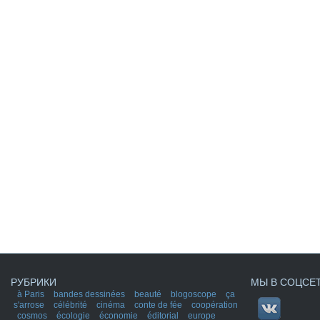
РУБРИКИ
МЫ В СОЦСЕ
à Paris
bandes dessinées
beauté
blogoscope
ça
s'arrose
célébrité
cinéma
conte de fée
coopération
cosmos
écologie
économie
éditorial
europe