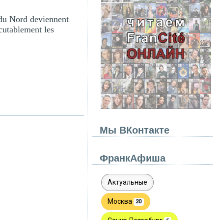
e du Nord deviennent
cutablement les
Мы ВКонтакте
ФранкАфиша