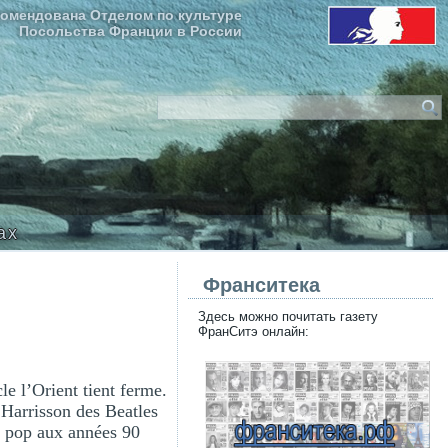
омендована Отделом по культуре
Посольства Франции в России
ax
Франситека
Здесь можно почитать газету
ФранСитэ онлайн:
le l’Orient tient ferme.
 Harrisson des Beatles
it pop aux années 90