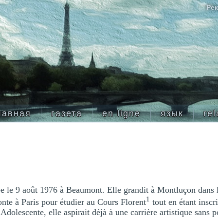
Рек
лавная
газета
en ligne
язык
rel
e le 9 août 1976 à Beaumont. Elle grandit à Montluçon dans 
1
nte à Paris pour étudier au Cours Florent
tout en étant inscr
Adolescente, elle aspirait déjà à une carrière artistique sans p