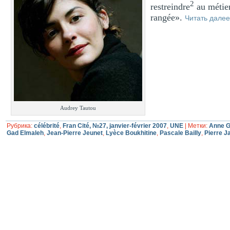
2
restreindre
au métier
rangée».
Читать дале
Audrey Tautou
Рубрика:
célébrité
,
Fran Cité, №27, janvier-février 2007
,
UNE
|
Метки:
Anne G
Gad Elmaleh
,
Jean-Pierre Jeunet
,
Lyèce Boukhitine
,
Pascale Bailly
,
Pierre 