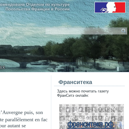
омендована Отделом по культуре
Посольства Франции в России
ax
Франситека
Здесь можно почитать газету
ФранСитэ онлайн:
l’Auvergne puis, son
ite parallèlement en fac
our autant se