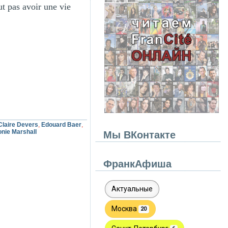
ut pas avoir une vie
Claire Devers
,
Edouard Baer
,
onie Marshall
Мы ВКонтакте
ФранкАфиша