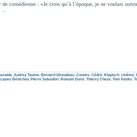
 de comédienne : «Je crois qu’à l’époque, je ne voulais surto
е
→
avalda
,
Audrey Tautou
,
Bernard Giraudeau
,
Cannes
,
Cédric Klapisch
,
cinéma
,
Jacques Bénichou
,
Pierre Salvadori
,
Romain Duris
,
Thierry Cheze
,
Tom Hanks
,
T