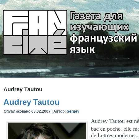
г
Audrey Tautou
Audrey Tautou
Опубликовано
03.02.2007
|
Автор:
Sergey
Audrey Tautou est né
bac en poche, elle mo
de Lettres modernes. 