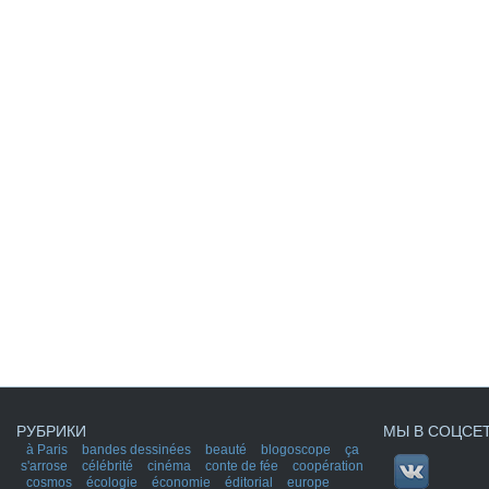
РУБРИКИ
МЫ В СОЦСЕ
à Paris
bandes dessinées
beauté
blogoscope
ça
s'arrose
célébrité
cinéma
conte de fée
coopération
cosmos
écologie
économie
éditorial
europe