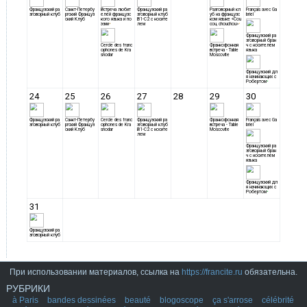
При использовании материалов, ссылка на
https://francite.ru
обязательна.
РУБРИКИ
à Paris
bandes dessinées
beauté
blogoscope
ça s'arrose
célébrité