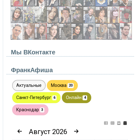
Мы ВКонтакте
ФранкАфиша