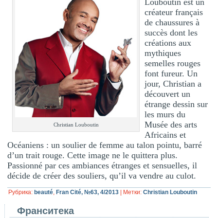
Louboutin est un
créateur français
de chaussures à
succès dont les
créations aux
mythiques
semelles rouges
font fureur. Un
jour, Christian a
découvert un
étrange dessin sur
les murs du
Musée des arts
Christian Louboutin
Africains et
Océaniens : un soulier de femme au talon pointu, barré
d’un trait rouge. Cette image ne le quittera plus.
Passionné par ces ambiances étranges et sensuelles, il
décide de créer des souliers, qu’il va vendre au culot.
Рубрика:
beauté
,
Fran Cité, №63, 4/2013
|
Метки:
Christian Louboutin
Франситека