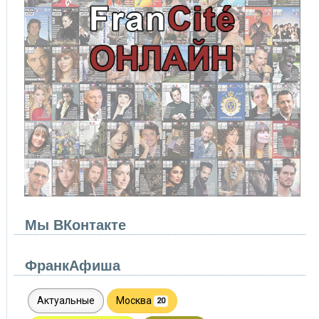
Мы ВКонтакте
ФранкАфиша