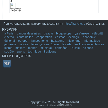
При использовании материалов, ссылка на
https://francite.ru
обязательна.
РУБРИКИ
à Paris
bandes dessinées
beauté
blogoscope
ça s'arrose
célébrité
cinéma
conte de fée
coopération
cosmos
écologie
économie
éditorial
europe
francophonie
hexagone
historique
informatique
jeunesse
la toile
le français en Russie
les arts
les Français en Russie
lettres
métiers
monde
musique
panthéon
Russie
science
société
sports
technique
traditions
МЫ В СОЦСЕТЯХ
Copyright © 2026. All Rights Reserved.
Designed by Sergei BONDAREV.