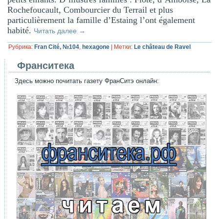
Rochefoucault, Combourcier du Terrail et plus
particulièrement la famille d’Estaing l’ont également
habité.
Читать далее
→
Рубрика:
Fran Cité, №104
,
hexagone
|
Метки:
Le château de Ravel
Франситека
Здесь можно почитать газету ФранСитэ онлайн: