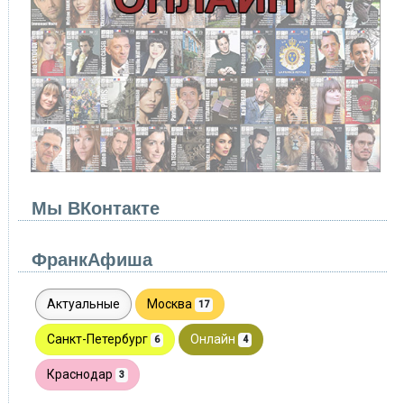
Мы ВКонтакте
ФранкАфиша