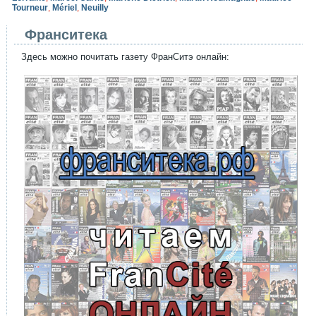
Tourneur
,
Mériel
,
Neuilly
Франситека
Здесь можно почитать газету ФранСитэ онлайн: