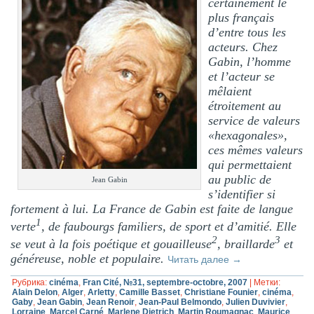
certainement le
plus français
d’entre tous les
acteurs. Chez
Gabin, l’homme
et l’acteur se
mêlaient
étroitement au
service de valeurs
«hexagonales»,
ces mêmes valeurs
qui permettaient
au public de
Jean Gabin
s’identifier si
fortement à lui. La France de Gabin est faite de langue
1
verte
, de faubourgs familiers, de sport et d’amitié. Elle
2
3
se veut à la fois poétique et gouailleuse
, braillarde
et
généreuse, noble et populaire.
Читать далее
→
Рубрика:
cinéma
,
Fran Cité, №31, septembre-octobre, 2007
|
Метки:
Alain Delon
,
Alger
,
Arletty
,
Camille Basset
,
Christiane Founier
,
cinéma
,
Gaby
,
Jean Gabin
,
Jean Renoir
,
Jean-Paul Belmondo
,
Julien Duvivier
,
Lorraine
,
Marcel Carné
,
Marlene Dietrich
,
Martin Roumagnac
,
Maurice