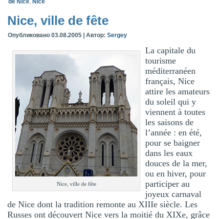
de Nice
,
Nice
Nice, ville de fête
Опубликовано
03.08.2005
|
Автор:
Sergey
La capitale du
tourisme
méditerranéen
français, Nice
attire les amateurs
du soleil qui y
viennent à toutes
les saisons de
l’année : en été,
pour se baigner
dans les eaux
douces de la mer,
ou en hiver, pour
participer au
Nice, ville de fête
joyeux carnaval
de Nice dont la tradition remonte au XIIIe siècle. Les
Russes ont découvert Nice vers la moitié du XIXe, grâce