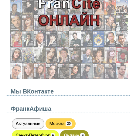
Мы ВКонтакте
ФранкАфиша