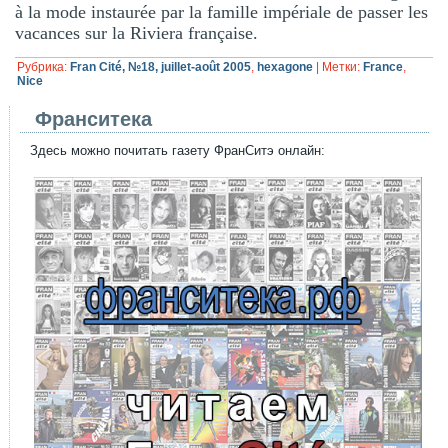
à la mode instaurée par la famille impériale de passer les
vacances sur la Riviera française.
Рубрика:
Fran Cité, №18, juillet-août 2005
,
hexagone
|
Метки:
France
,
Nice
Франситека
Здесь можно почитать газету ФранСитэ онлайн: